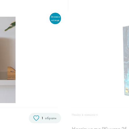
Знижки
місяця
Немає в наявностi
1
обрали