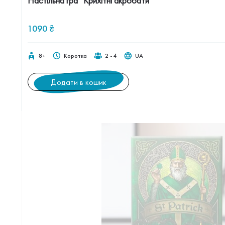
Настільна гра “Крихітні акробати”
1090
₴
8+
Коротка
2 - 4
UA
Додати в кошик