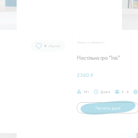
Немає в наявностi
0
обрали
Настільна гра “Inis”
2360
₴
14+
Довга
2 - 4
Читати далі