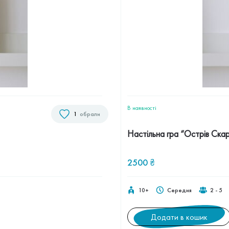
В наявностi
1
обрали
Настільна гра “Острів Скар
2500
₴
10+
Середня
2 - 5
Додати в кошик