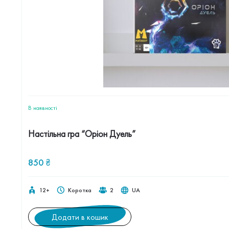
В наявностi
Настільна гра “Оріон Дуель”
850
₴
12+
Коротка
2
UA
Додати в кошик