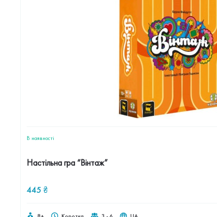
В наявностi
Настільна гра “Вінтаж”
445
₴
8+
Коротка
3 - 6
UA