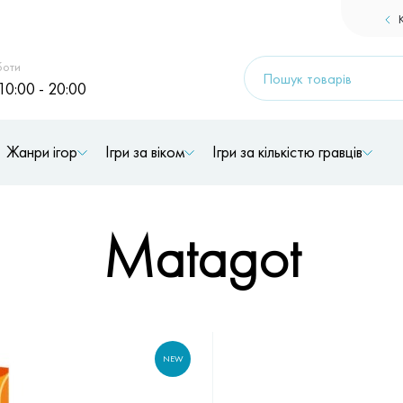
Products
боти
search
10:00 - 20:00
Жанри ігор
Ігри за віком
Ігри за кількістю гравців
Matagot
NEW