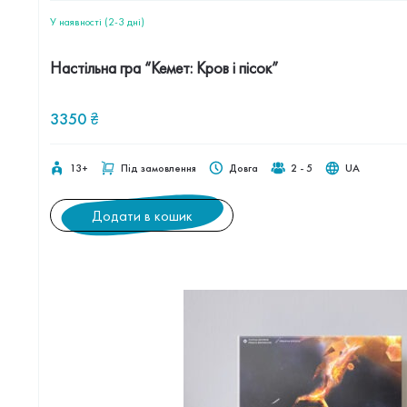
У наявності (2-3 дні)
Настільна гра “Кемет: Кров і пісок”
3350
₴
13+
Під замовлення
Довга
2 - 5
UA
Додати в кошик