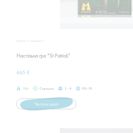
Немає в наявностi
Настільна гра “St Patrick”
465
₴
10+
Середня
3 - 4
EN, FR
Читати далі