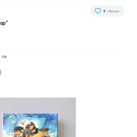
0
обрали
нар”
UA