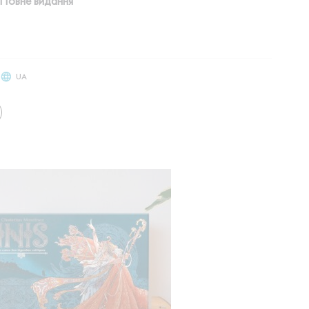
 Повне видання”
UA