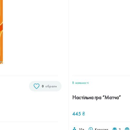
В наявностi
0
обрали
Настільна гра “Матча”
445
₴
10+
Коротка
2