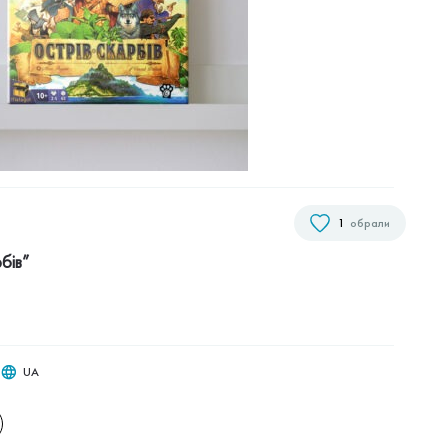
1
обрали
бів”
UA