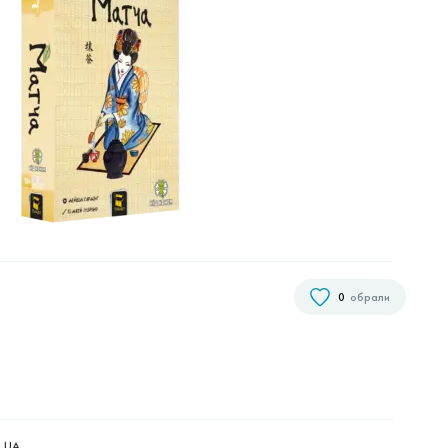
0
обрали
UA