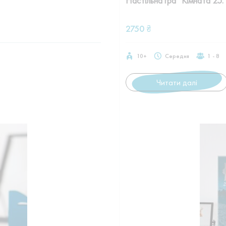
Настільна гра “Кімната 25.
2750
₴
10+
Середня
1 - 8
Читати далі