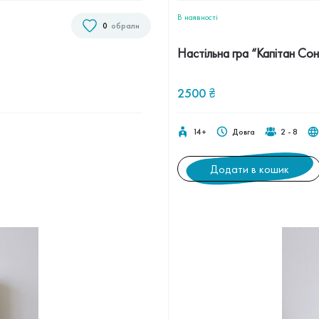
В наявностi
0
обрали
Настільна гра “Капітан Со
2500
₴
14+
Довга
2 - 8
Додати в кошик