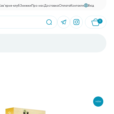
Вхід
Кав’ярня-клуб
Знижки
Про нас
Доставка
Оплата
Контакти
0
У кошику немає товарів.
NEW