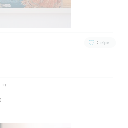
0
обрали
EN