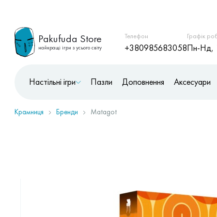
Pakufuda Store
Телефон
Графік ро
+380985683058
Пн-Нд, 
найкращі ігри з усього світу
Настільні ігри
Пазли
Доповнення
Аксесуари
Крамниця
Бренди
Matagot