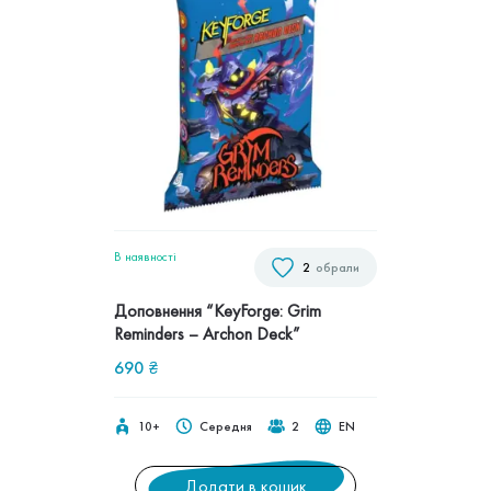
В наявностi
2
обрали
Доповнення “KeyForge: Grim
Reminders – Archon Deck”
690
₴
10+
Середня
2
EN
Додати в кошик