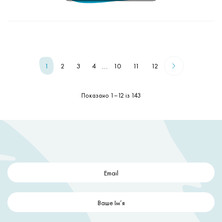
…
1
2
3
4
10
11
12
Показано 1–12 із 143