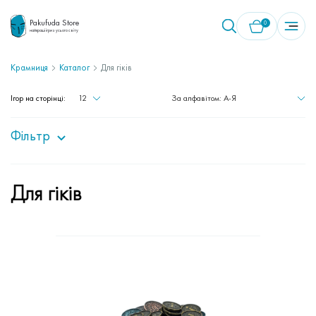
Pakufuda Store
0
найкращі ігри з усього світу
Крамниця
Каталог
Для гіків
У кошику немає товарів.
Ігор на сторінці:
12
За алфавітом: A-Я
Фільтр
Для гіків