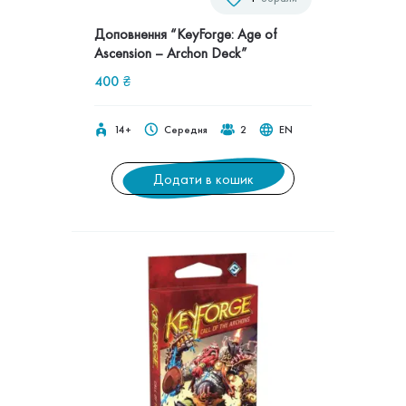
Доповнення “KeyForge: Age of
Ascension – Archon Deck”
400
₴
14+
Середня
2
EN
Додати в кошик