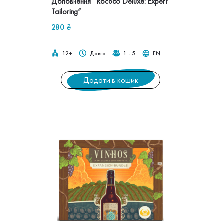
Доповнення “Rococo Deluxe: Expert
Tailoring”
280
₴
12+
Довга
1 - 5
EN
Додати в кошик