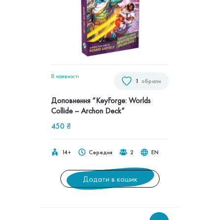
В наявностi
1
обрали
Доповнення “KeyForge: Worlds
Collide – Archon Deck”
450
₴
14+
Середня
2
EN
Додати в кошик