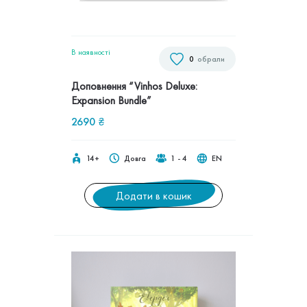
В наявностi
0
обрали
Доповнення “Vinhos Deluxe:
Expansion Bundle”
2690
₴
14+
Довга
1 - 4
EN
Додати в кошик