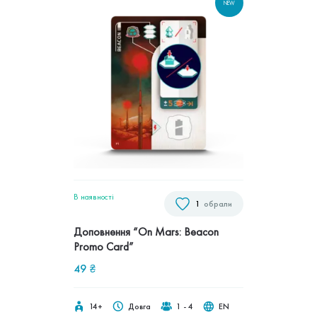
NEW
В наявностi
1
обрали
Доповнення “On Mars: Beacon
Promo Card”
49
₴
14+
Довга
1 - 4
EN