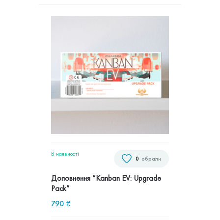
В наявностi
0
обрали
Доповнення “Kanban EV: Upgrade
Pack”
790
₴