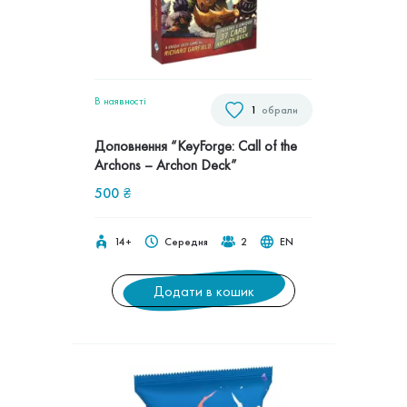
В наявностi
1
обрали
Доповнення “KeyForge: Call of the
Archons – Archon Deck”
500
₴
14+
Середня
2
EN
Додати в кошик