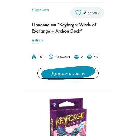
В наявностi
2
обрали
Доповнення “Keyforge: Winds of
Exchange – Archon Deck”
690
₴
10+
Середня
2
EN
Додати в кошик