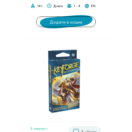
14+
Довга
1 - 4
EN
Додати в кошик
В наявностi
1
обрали