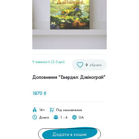
У наявності (2-3 дні)
0
обрали
Доповнення “Евердел: Дзвінограй”
1870
₴
14+
Під замовлення
Довга
1 - 6
UA
Додати в кошик