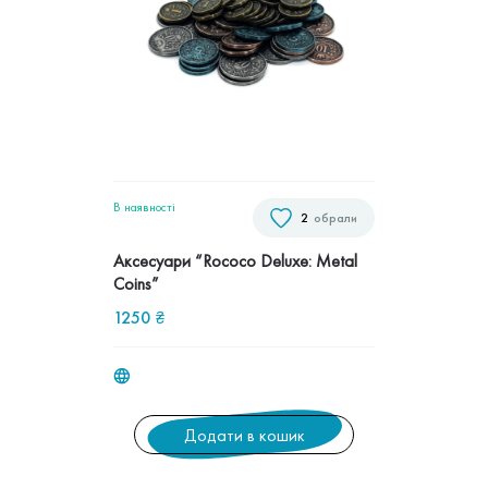
В наявностi
2
обрали
Аксесуари “Rococo Deluxe: Metal
Coins”
1250
₴
Додати в кошик