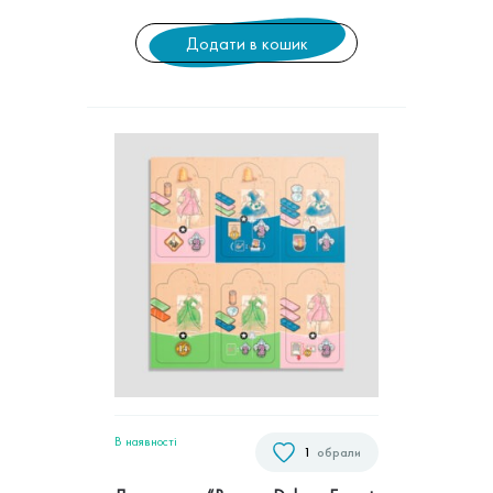
Додати в кошик
В наявностi
1
обрали