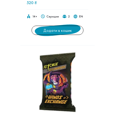
520
₴
14+
Середня
2
EN
Додати в кошик