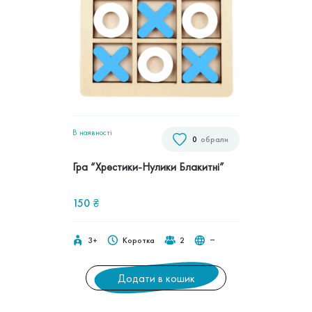
В наявностi
0
обрали
Гра “Хрестики-Нулики Блакитні”
150
₴
3+
Коротка
2
‒
Додати в кошик