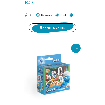
105
₴
3+
Коротка
1 - 4
‒
Додати в кошик
NEW