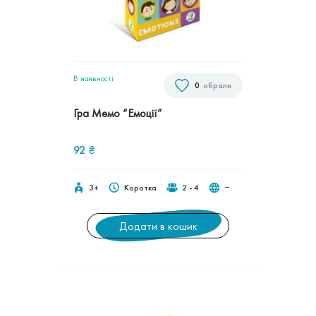
В наявностi
0
обрали
Гра Мемо “Емоції”
92
₴
3+
Коротка
2 - 4
‒
Додати в кошик