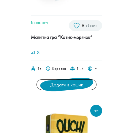
В наявностi
0
обрали
Магнітна гра “Котик-морячок”
41
₴
3+
Коротка
1 - 4
‒
Додати в кошик
NEW