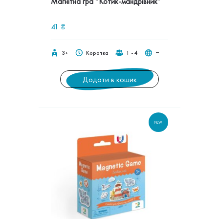
Магнітна гра “Котик-мандрівник”
41
₴
3+
Коротка
1 - 4
‒
Додати в кошик
NEW