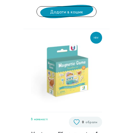
Додати в кошик
NEW
В наявностi
0
обрали