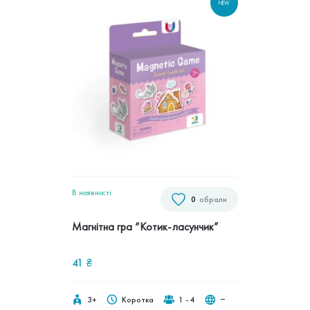
NEW
В наявностi
0
обрали
Магнітна гра “Котик-ласунчик”
41
₴
3+
Коротка
1 - 4
‒