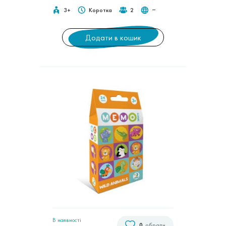
3+
Коротка
2
‒
Додати в кошик
В наявностi
0
обрали