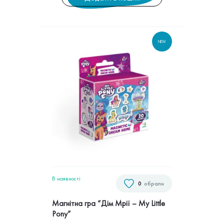
NEW
В наявностi
0
обрали
Магнітна гра “Дім Мрії – My Little
Pony”