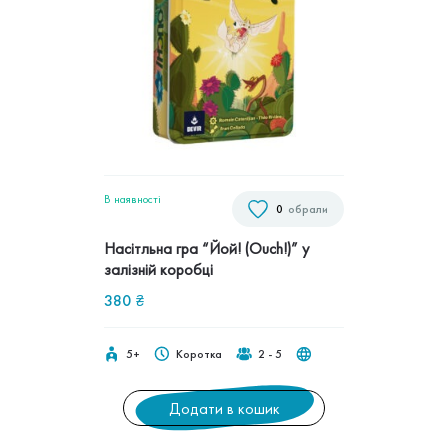
В наявностi
0
обрали
Насітльна гра “Йой! (Ouch!)” у
залізній коробці
380
₴
5+
Коротка
2 - 5
Додати в кошик