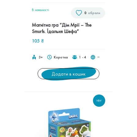
В наявностi
0
обрали
Магнітна гра “Дім Мрії – The
Smurfs. Їдальня Шефа”
105
₴
3+
Коротка
1 - 4
‒
Додати в кошик
NEW