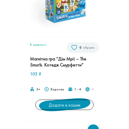
В наявностi
0
обрали
Магнітна гра “Дім Мрії – The
Smurfs. Котедж Смурфетти”
105
₴
3+
Коротка
1 - 4
‒
Додати в кошик