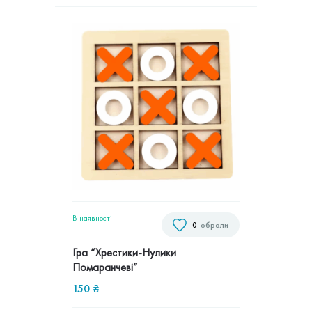
В наявностi
0
обрали
Гра “Хрестики-Нулики
Помаранчеві”
150
₴