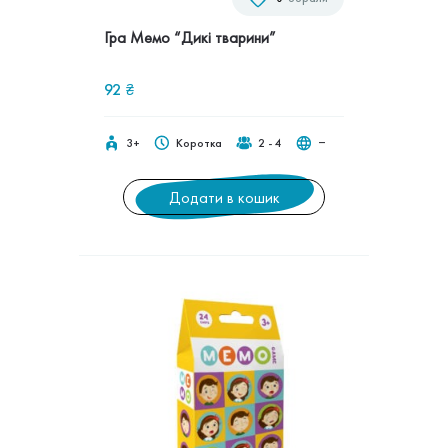
Гра Мемо “Дикі тварини”
92
₴
3+
Коротка
2 - 4
‒
Додати в кошик