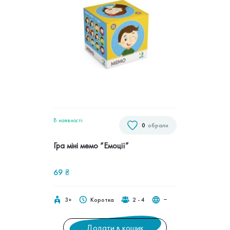
В наявностi
0
обрали
Гра міні мемо “Емоції”
69
₴
3+
Коротка
2 - 4
‒
Додати в кошик