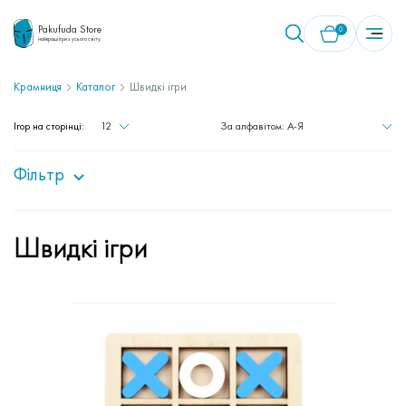
Pakufuda Store
0
найкращі ігри з усього світу
Крамниця
Каталог
Швидкі ігри
У кошику немає товарів.
Ігор на сторінці:
12
За алфавітом: A-Я
Фільтр
Швидкі ігри