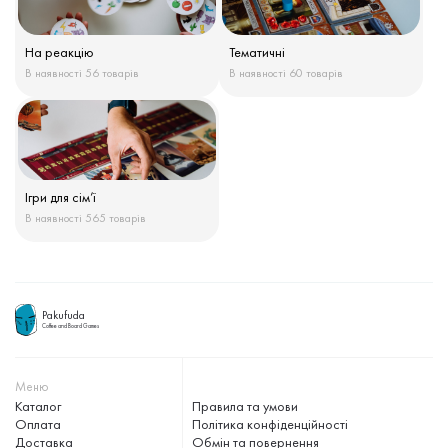
На реакцію
Тематичні
В наявності 56 товарів
В наявності 60 товарів
Ігри для сім’ї
В наявності 565 товарів
Pakufuda
Coffee and Board Games
Меню
Каталог
Правила та умови
Оплата
Політика конфіденційності
Доставка
Обмін та повернення