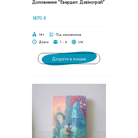
Доповнення “Евердел: Дзвінограй”
1870
₴
14+
Під замовлення
Довга
1 - 6
UA
Додати в кошик