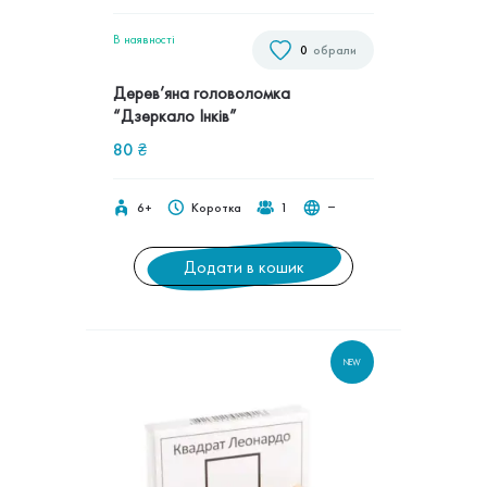
В наявностi
0
обрали
Дерев’яна головоломка
“Дзеркало Інків”
80
₴
6+
Коротка
1
‒
Додати в кошик
NEW