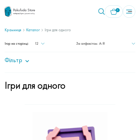
Pakufuda Store
0
найкращі ігри з усього світу
Крамниця
Каталог
Ігри для одного
У кошику немає товарів.
Ігор на сторінці:
12
За алфавітом: A-Я
Фільтр
Ігри для одного