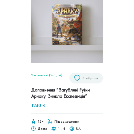
У наявності (2-3 дні)
0
обрали
Доповнення “Загублені Руїни
Арнаку: Зникла Експедиція”
1240
₴
12+
Під замовлення
Довга
1 - 4
UA