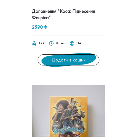
Доповнення “Коса: Піднесення
Фенріса”
2590
₴
12+
Довга
UA
Додати в кошик