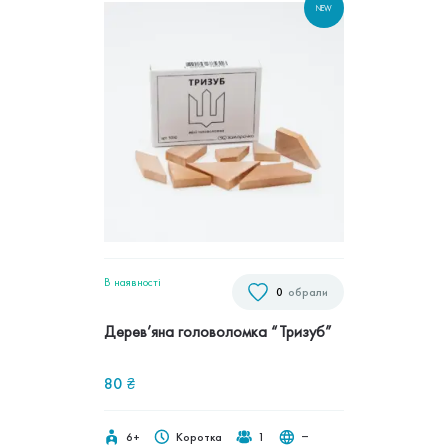
NEW
В наявностi
0
обрали
Дерев’яна головоломка “Тризуб”
80
₴
6+
Коротка
1
‒