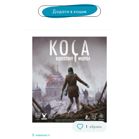
Додати в кошик
1
обрали
В наявностi