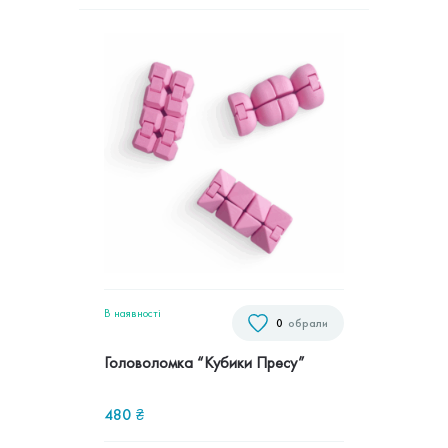
В наявностi
0
обрали
Головоломка “Кубики Пресу”
480
₴