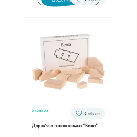
В наявностi
0
обрали
Дерев’яна головоломка “Вежа”