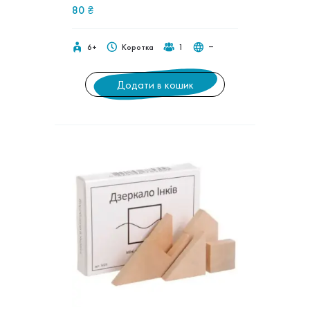
80
₴
6+
Коротка
1
‒
Додати в кошик