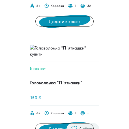
6+
Коротка
1
UA
Додати в кошик
В наявностi
Головоломка “Пʼятнашки”
150
₴
6+
Коротка
1
‒
Додати в кошик
0
обрали