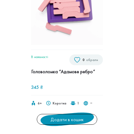
В наявностi
0
обрали
Головоломка “Адамове ребро”
345
₴
6+
Коротка
1
‒
Додати в кошик