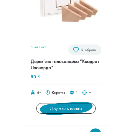
В наявностi
0
обрали
Дерев’яна головоломка “Квадрат
Леонардо”
80
₴
6+
Коротка
1
‒
Додати в кошик