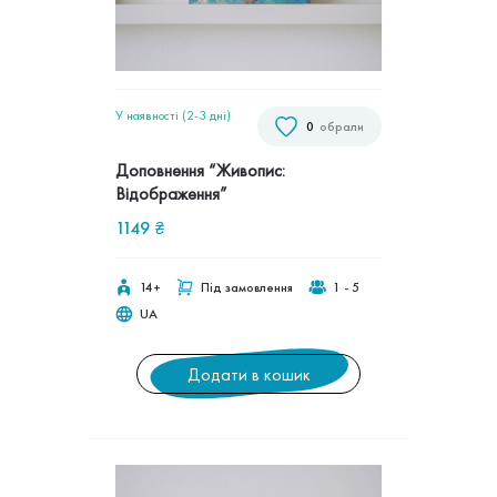
У наявності (2-3 дні)
0
обрали
Доповнення “Живопис:
Відображення”
1149
₴
14+
Під замовлення
1 - 5
UA
Додати в кошик