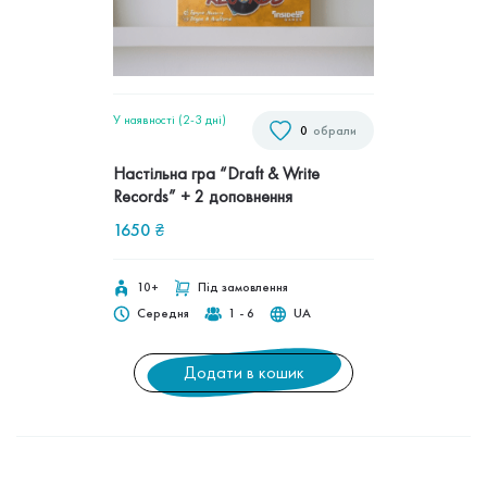
У наявності (2-3 дні)
0
обрали
Настільна гра “Draft & Write
Records” + 2 доповнення
1650
₴
10+
Під замовлення
Середня
1 - 6
UA
Додати в кошик