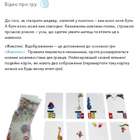
Відео про гру
До того, як створити шедевр, запитай у полотна – ким воно хоче бути.
А бути воно може ким завгодно: безмежним маковим полем, стрімкою
гірською річкою – усім, що здатен уявити митець та втілити це в
малюнок.
«Живопис: Відображення» – це доповнення до основної гри
«Живопис»
. Правила лишаються незмінними, проте розширюються
новими можливостями для гравців. Найяскравіший свіжий елемент:
подвійні карти, які мають два зображення (перевертати таку картку
можна на будь-якому етапі гри).