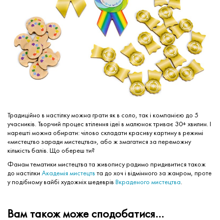
Традиційно в настілку можна грати як в соло, так і компанією до 5
учасників. Творчий процес втілення ідеї в малюнок триває 30+ хвилин. І
нарешті можна обирати: чілово складати красиву картину в режимі
«мистецтво заради мистецтва», або ж змагатися за переможну
кількість балів. Що обереш ти?
Фанам тематики мистецтва та живопису радимо придивитися також
до настілки
Академія мистецтв
та до хоч і відмінного за жанром, проте
у подібному вайбі художніх шедеврів
Вкраденого мистецтва
.
Вам також може сподобатися…