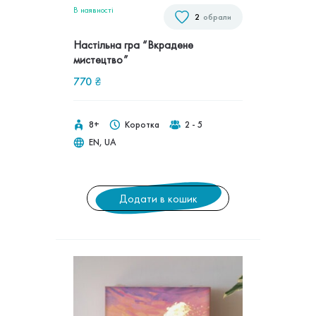
В наявностi
2
обрали
Настільна гра “Вкрадене
мистецтво”
770
₴
8+
Коротка
2 - 5
EN, UA
Додати в кошик