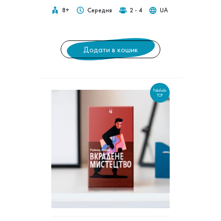
8+
Середня
2 - 4
UA
Додати в кошик
Pakufuda
TOP