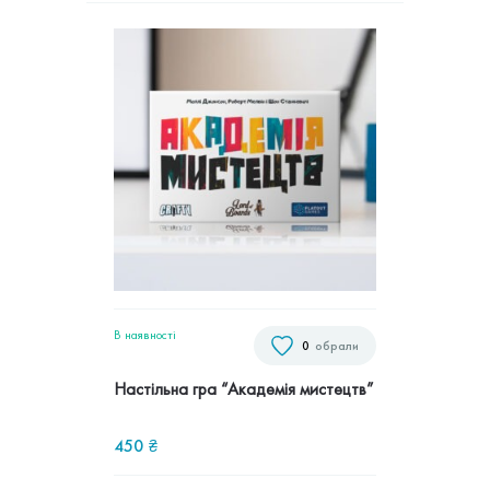
В наявностi
0
обрали
Настільна гра “Академія мистецтв”
450
₴