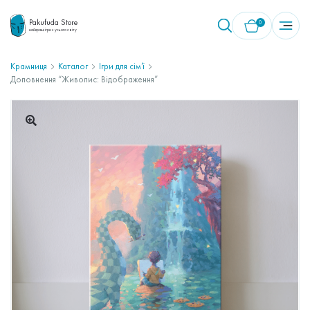
Pakufuda Store
0
найкращі ігри з усього світу
Крамниця
Каталог
Ігри для сім’ї
Доповнення “Живопис: Відображення”
У кошику немає товарів.
🔍