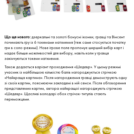
Що ще нового:
дзеркальні та золоті бонусні іконки; гравці та Вінсент
починають гру із 6 токенами натхнення (теж саме стосується початку
гри в соло-режимі). Нове ігрове поле пропонує ширший вибір карт і
надає більше можливостей для вибору, навіть коли у гравця
закінчуються токени натхнення.
Також додається варіант проходження «Шедевр». У цьому режимі
учасник із найбільшою кількістю балів нагороджується стрічкою
«Найкраща картина». Після нагородження гравці демонструють одну
зі своїх картин, пояснюючи закладені в ній сенси. Після обговорення
представлених картин, автора найкращої нагороджують стрічкою
«Шедевр». Щасливі володарі обох стрічок-титулів стають
переможцями.