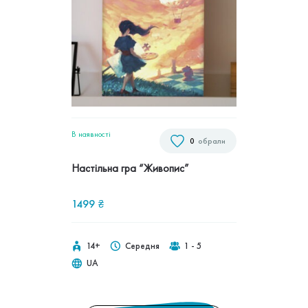
В наявностi
0
обрали
Настільна гра “Живопис”
1499
₴
14+
Середня
1 - 5
UA