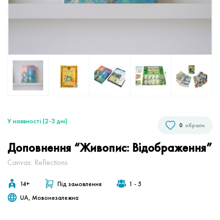
У наявності (2-3 дні)
0
обрали
Доповнення “Живопис: Відображення”
Canvas: Reflections
14+
Під замовлення
1 - 5
UA, Мовонезалежна