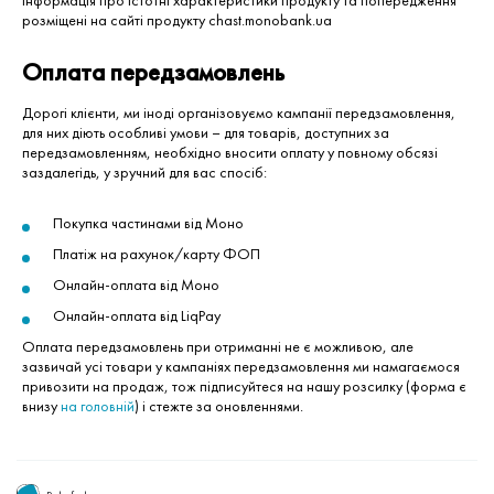
Інформація про істотні характеристики продукту та попередження
розміщені на сайті продукту chast.monobank.ua
Оплата передзамовлень
Дорогі клієнти, ми іноді організовуємо кампанії передзамовлення,
для них діють особливі умови – для товарів, доступних за
передзамовленням, необхідно вносити оплату у повному обсязі
заздалегідь, у зручний для вас спосіб:
Покупка частинами від Моно
Платіж на рахунок/карту ФОП
Онлайн-оплата від Моно
Онлайн-оплата від LiqPay
Оплата передзамовлень при отриманні не є можливою, але
зазвичай усі товари у кампаніях передзамовлення ми намагаємося
привозити на продаж, тож підписуйтеся на нашу розсилку (форма є
внизу
на головній
) і стежте за оновленнями.