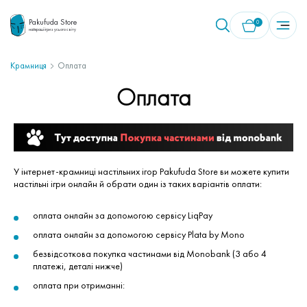
Pakufuda Store
0
найкращі ігри з усього світу
Крамниця
Оплата
У кошику немає товарів.
Оплата
У інтернет-крамниці настільних ігор Pakufuda Store ви можете купити
настільні ігри онлайн й обрати один із таких варіантів оплати:
оплата онлайн за допомогою сервісу LiqPay
оплата онлайн за допомогою сервісу Plata by Mono
безвідсоткова покупка частинами від Monobank (3 або 4
платежі, деталі нижче)
оплата при отриманні: