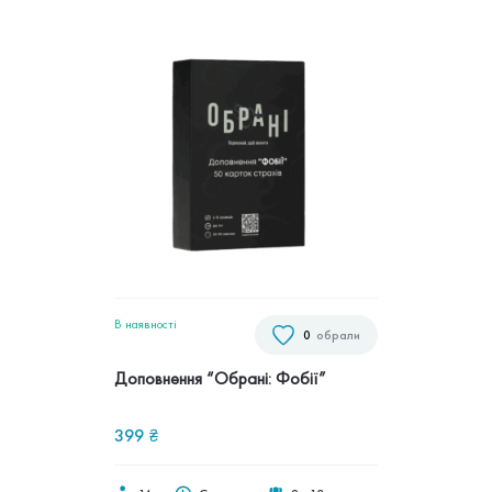
В наявностi
0
обрали
Доповнення “Обрані: Фобії”
399
₴