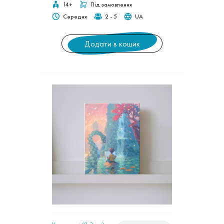
14+
Під замовлення
Середня
2 - 5
UA
Додати в кошик