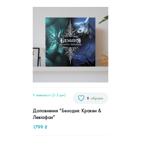
У наявності (2-3 дні)
0
обрали
Доповнення “Безодня: Кракен &
Левіафан”
1799
₴