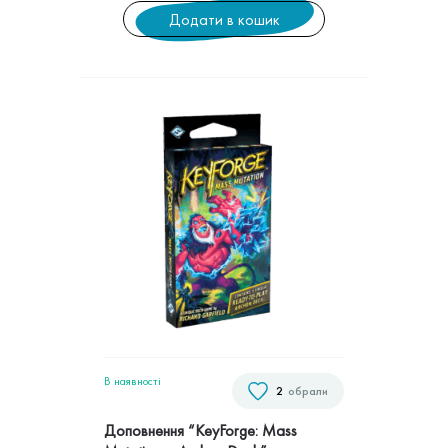
Додати в кошик
В наявностi
2
обрали
Доповнення “KeyForge: Mass