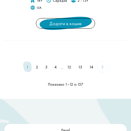
14+
Середня
2 - 13+
UA
Додати в кошик
…
1
2
3
4
12
13
14
Показано 1–12 із 157