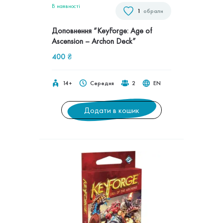
В наявностi
1
обрали
Доповнення “KeyForge: Age of
Ascension – Archon Deck”
400
₴
14+
Середня
2
EN
Додати в кошик