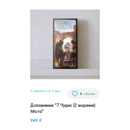
У наявності (2-3 дні)
0
обрали
Доповнення “7 Чудес (2 видання):
Міста”
949
₴