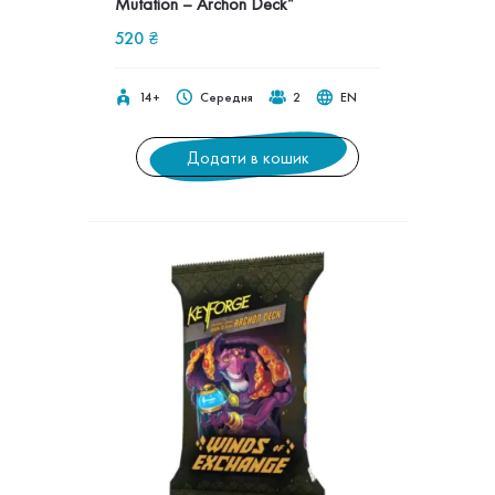
Mutation – Archon Deck”
520
₴
14+
Середня
2
EN
Додати в кошик