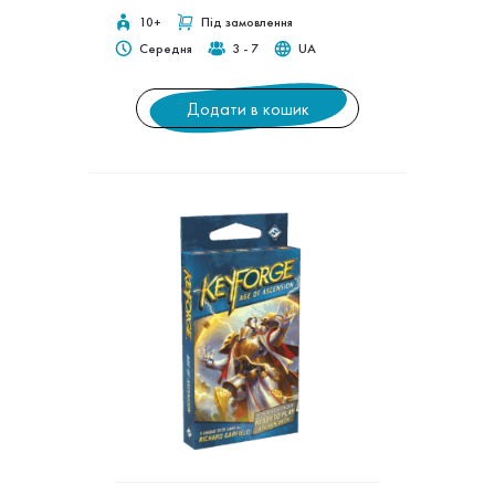
10+
Під замовлення
Середня
3 - 7
UA
Додати в кошик