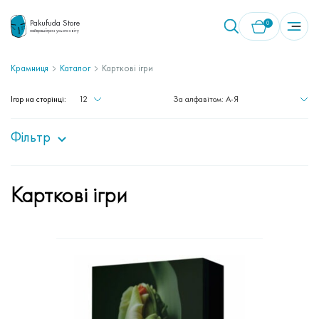
Pakufuda Store
0
найкращі ігри з усього світу
Крамниця
Каталог
Карткові ігри
У кошику немає товарів.
Ігор на сторінці:
12
За алфавітом: A-Я
Фільтр
Карткові ігри