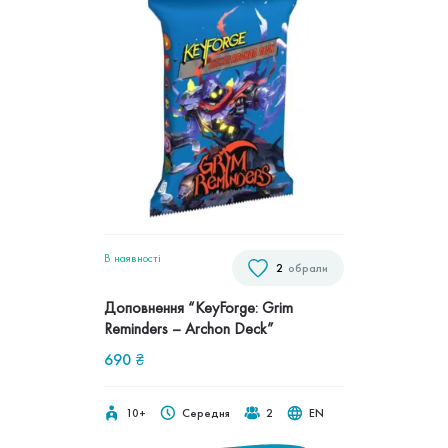
В наявностi
2
обрали
Доповнення “KeyForge: Grim
Reminders – Archon Deck”
690
₴
10+
Середня
2
EN