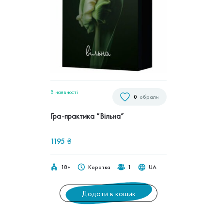
В наявностi
0
обрали
Гра-практика “Вільна”
1195
₴
18+
Коротка
1
UA
Додати в кошик