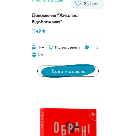
У наявності (2-3 дні)
0
обрали
Доповнення “Живопис:
Відображення”
1149
₴
14+
Під замовлення
1 - 5
UA
Додати в кошик