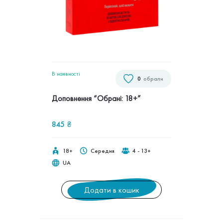
В наявностi
0
обрали
Доповнення “Обрані: 18+”
845
₴
18+
Середня
4 - 13+
UA
Додати в кошик