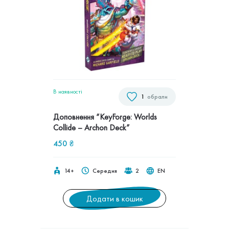
В наявностi
1
обрали
Доповнення “KeyForge: Worlds
Collide – Archon Deck”
450
₴
14+
Середня
2
EN
Додати в кошик