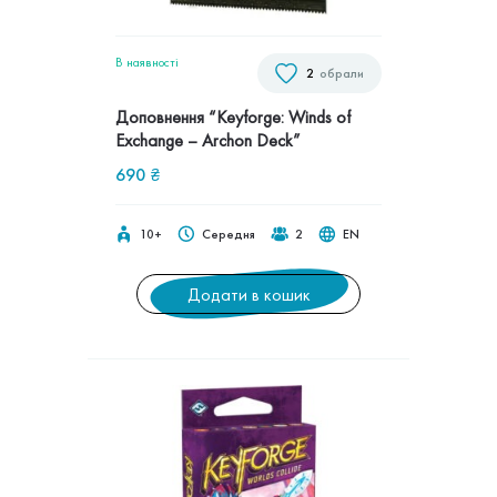
В наявностi
2
обрали
Доповнення “Keyforge: Winds of
Exchange – Archon Deck”
690
₴
10+
Середня
2
EN
Додати в кошик