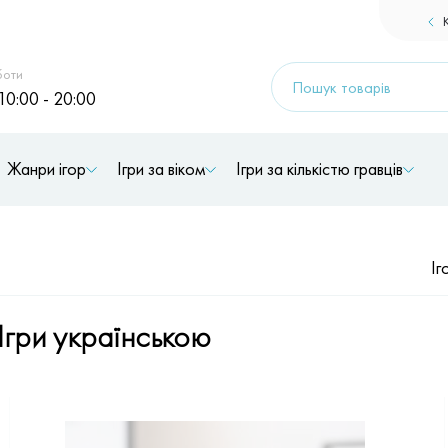
Products
боти
search
10:00 - 20:00
Жанри ігор
Ігри за віком
Ігри за кількістю гравців
Іг
Ігри українською