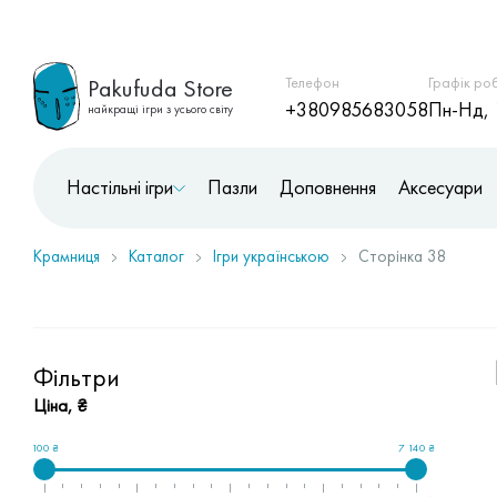
Pakufuda Store
Телефон
Графік ро
+380985683058
Пн-Нд, 
найкращі ігри з усього світу
Настільні ігри
Пазли
Доповнення
Аксесуари
Крамниця
Каталог
Ігри українською
Сторінка 38
Фільтри
Ціна, ₴
100 ₴
7 140 ₴