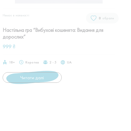
Немає в наявностi
0
обрали
Настільна гра “Вибухові кошенята: Видання для
дорослих”
999
₴
18+
Коротка
2 - 5
UA
Читати далі