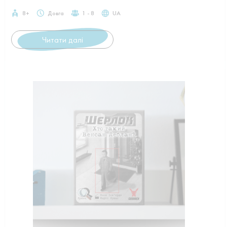
8+
Довга
1 - 8
UA
Читати далі