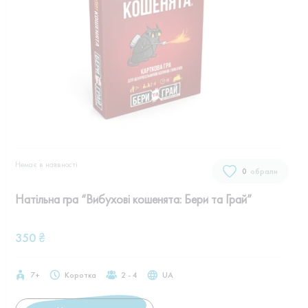
Немає в наявностi
0
обрали
Натільна гра “Вибухові кошенята: Бери та Грай”
350
₴
7+
Коротка
2 - 4
UA