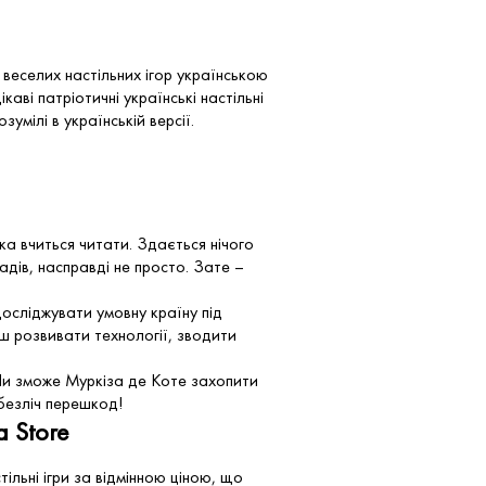
 веселих настільних ігор українською
каві патріотичні українські настільні
умілі в українській версії.
а вчиться читати. Здається нічого
дів, насправді не просто. Зате –
досліджувати умовну країну під
ш розвивати технології, зводити
Чи зможе Муркіза де Коте захопити
 безліч перешкод!
a Store
ільні ігри за відмінною ціною, що