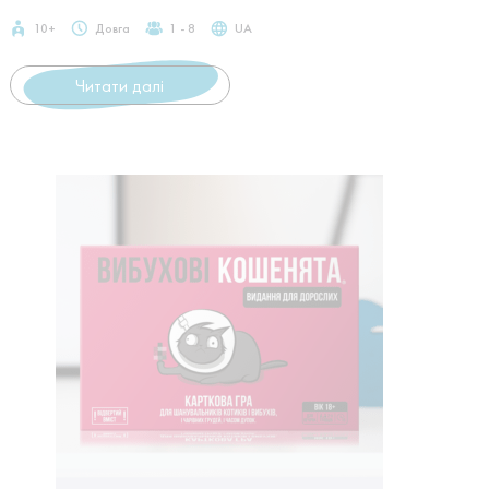
10+
Довга
1 - 8
UA
Читати далі