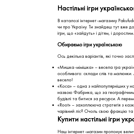
Настільні ігри українсько
В каталозі інтернет-магазину Pakufud
чи про Україну. Ти знайдеш тут вже доб
ігри, що «зайдуть» і дітям, і доросли
Обираємо ігри українською
Ось декілька варіантів, які точно зас
«Мишка-мімішка» – весела гра україн
особливого: склади слів та малюнки.
весело!
«Коса» – одна з найпопулярніших у на
назвою Фабрика, що за географічним 
будівлі та битися за ресурси. А перем
«Root» – захоплююча стратегія з каз
чарівний ліс? Очоль свою фракцію та 
Купити настільні ігри ук
Наш інтернет-магазин пропонує величе