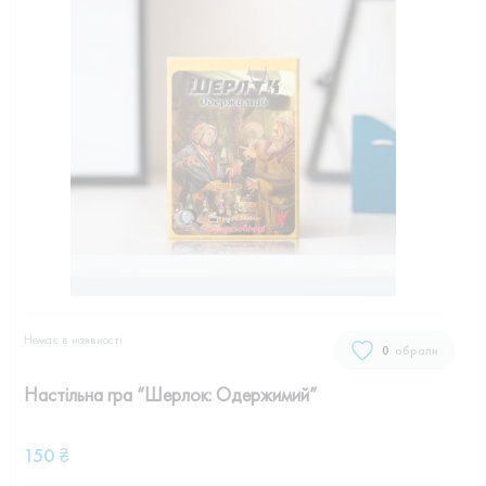
Немає в наявностi
0
обрали
Настільна гра “Шерлок: Одержимий”
150
₴