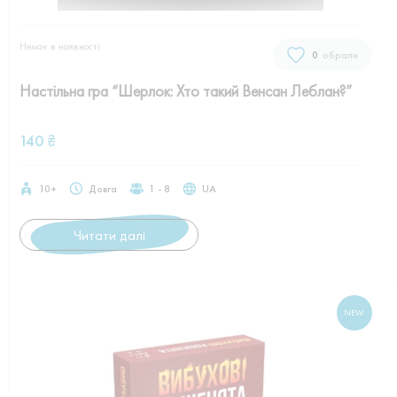
Немає в наявностi
0
обрали
Настільна гра “Шерлок: Хто такий Венсан Леблан?”
140
₴
10+
Довга
1 - 8
UA
Читати далі
NEW