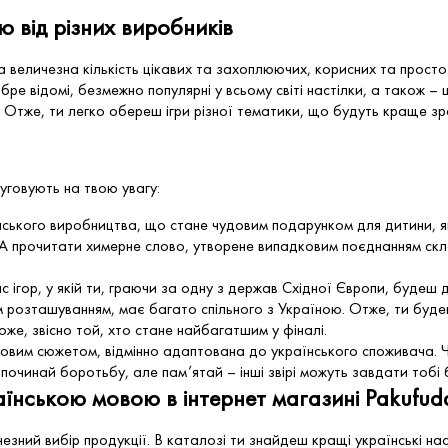
ю від різних виробників
a величезна кількість цікавих та захоплюючих, корисних та просто
ре відомі, безмежно популярні у всьому світі настілки, а також – ці
м. Отже, ти легко обереш ігри різної тематики, що будуть краще зроз
луговують на твою увагу:
ського виробництва, що стане чудовим подарунком для дитини, як
 А прочитати химерне слово, утворене випадковим поєднанням скла
с ігор, у якій ти, граючи за одну з держав Східної Європи, будеш 
розташуванням, має багато спільного з Україною. Отже, ти буде
оже, звісно той, хто стане найбагатшим у фіналі.
ковим сюжетом, відмінно адаптована до українського споживача. 
починай боротьбу, але пам’ятай – інші звірі можуть завдати тобі
раїнською мовою в інтернет магазині Pakufud
зний вибір продукції. В каталозі ти знайдеш кращі українські наст