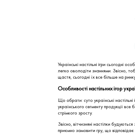
Українські настільні ігри сьогодні о
легко оволодіти знаннями. Звісно, то
щастя, сьогодні їх все більше на рин
Особливості настільних ігор ук
Що обрати: суто українські настільні
українського сегменту продукції все
стрімкого зросту.
Звісно, вітчизняні настілки будуютьс
приємно замовити гру, що відповідає