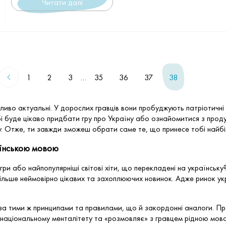
Читати далі
1
2
3
…
35
36
37
38
собливо актуальні. У дорослих гравців вони пробуджують патріотич
бі буде цікаво придбати гру про Україну або ознайомитися з прод
ку. Отже, ти завжди зможеш обрати саме те, що принесе тобі найб
раїнською мовою
 ігри або найпопулярніші світові хіти, що перекладені на українсь
 більше неймовірно цікавих та захоплюючих новинок. Адже ринок у
я за тими ж принципами та правилами, що й закордонні аналоги. П
 національному менталітету та «розмовляє» з гравцем рідною мов