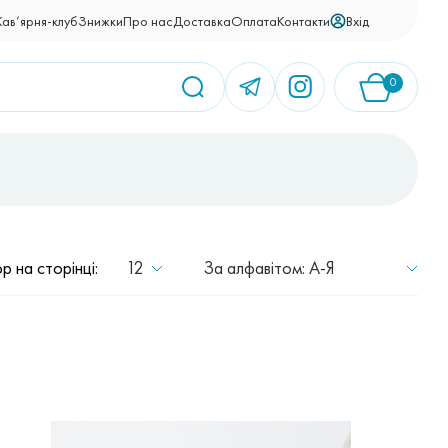
Вхід
Кав’ярня-клуб
Знижки
Про нас
Доставка
Оплата
Контакти
0
У кошику немає товарів.
12
За алфавітом: A-Я
ор на сторінці: