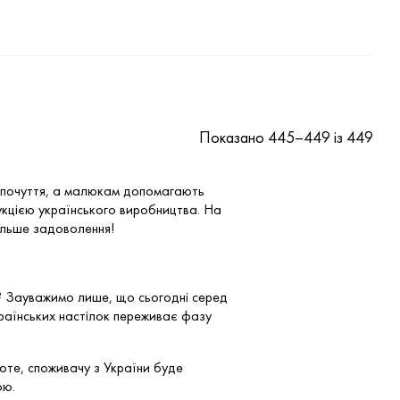
Показано 445–449 із 449
ні почуття, а малюкам допомагають
укцією українського виробництва. На
ільше задоволення!
ку? Зауважимо лише, що сьогодні серед
країнських настілок переживає фазу
роте, споживачу з України буде
ою.