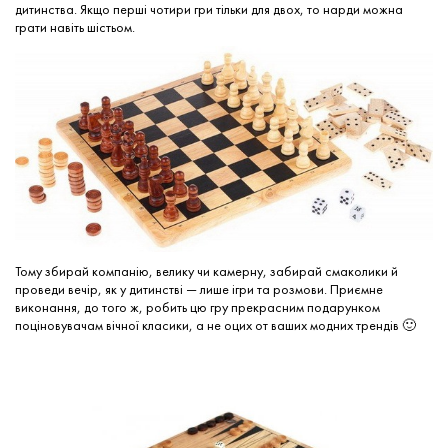
дитинства. Якщо перші чотири гри тільки для двох, то нарди можна
грати навіть шістьом.
Тому збирай компанію, велику чи камерну, забирай смаколики й
проведи вечір, як у дитинстві — лише ігри та розмови. Приємне
виконання, до того ж, робить цю гру прекрасним подарунком
поціновувачам вічної класики, а не оцих от ваших модних трендів 🙂