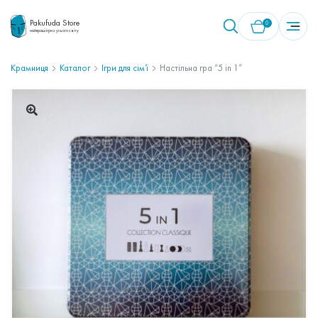
Pakufuda Store
0
найкращі ігри з усього світу
Крамниця
Каталог
Ігри для сім’ї
Настільна гра “5 in 1”
У кошику немає товарів.
🔍