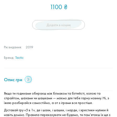
1100
₴
Додати в кошик
Рік видання:
2019
Бренд:
Tactic
Опис гри
Якщо ти годинами обираєш між бігмаком та бігтейсті, колою та
спрайтом, шахами чи шашками — маємо для тебе гарну новину. Ні, з
їжею розбирайся самостійно, а от з іграми все простіше.
Діставай гру «5 в 1», де і шахи, і шашки, і нарди, і хрестики-нулики й
навіть доміно. Правила переказувати не будемо, ти пам’ятаєш їх ще з