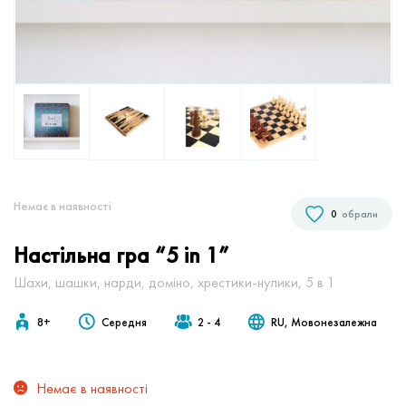
Немає в наявностi
0
обрали
Настільна гра “5 in 1”
Шахи, шашки, нарди, доміно, хрестики-нулики, 5 в 1
8+
Середня
2 - 4
RU, Мовонезалежна
Немає в наявності