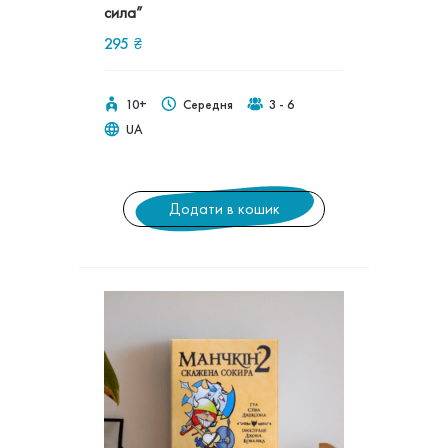
сила”
295
₴
10+
Середня
3 - 6
UA
Додати в кошик