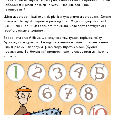
підступно пересунув твою фішку на рівень нижче? Не проблема! З цим
набором твій рівень завжди на виду — чесний, офіційний,
незаперечний.
Шість двосторонніх лічильників рівнів з кумедними ілюстраціями Джона
Коваліка. На одній стороні — рівні від 1 до 10 для стандартної гри. На
іншій — від 11 до 20 для епічного Манчкіна, коли партія затягується і
герої стають легендарними.
Як користуватися? Візьми монетку, скріпку, ґудзик, горішок, гайку —
будь-що, що під рукою. Поклади на клітинку зі своїм поточним рівнем.
Підняв рівень — пересунув фішку вгору. Втратив рівень (буває) —
посунув вниз. Всі бачать твій прогрес, ніхто не сперечається, ніхто не
забуває.