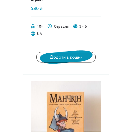
540
₴
10+
Середня
3 - 6
UA
Додати в кошик