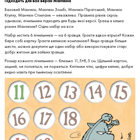
Підходить для всіх версій Манчкіна
Базовий Манчкін, Манчкін Зомбі, Манчкін Піратський, Манчкін
Ктулху, Манчкін Стімпанк — неважливо. Правила рівнів скрізь
однакові, лічильники підходять для будь-якої версії. Граєш в кілька
різних Манчкінів? Один набір на всіх.
Набір містить 6 лічильників — на 6 гравців. Граєте вдвох-втрьох? Кожен
бере собі картку. Граєте великою компанією? Якщо гравців більше
шести, можна докупити ще один набір або використовувати старі
добрі жетони для зайвих гравців.
Розмір кожного лічильника — близько 11,5×8,5 см. Щільний картон,
міцний, не погнеться, не порветься. Клітинки чіткі, цифри великі, добре
видно навіть при тьмяному освітленні.