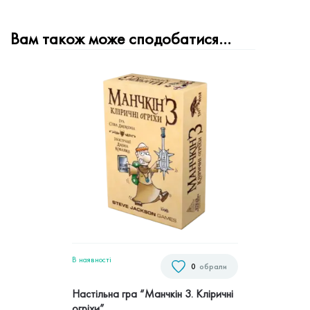
Вам також може сподобатися…
В наявностi
0
обрали
Настільна гра “Манчкін 3. Кліричні
огріхи”