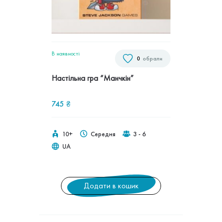
В наявностi
0
обрали
Настільна гра “Манчкін”
745
₴
10+
Середня
3 - 6
UA
Додати в кошик