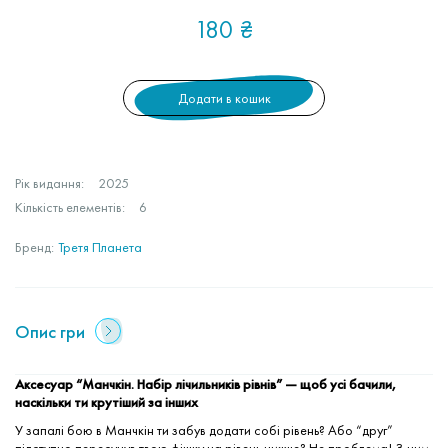
180
₴
Додати в кошик
Рік видання:
2025
Кількість елементів:
6
Бренд:
Третя Планета
Опис гри
Аксесуар “Манчкін. Набір лічильників рівнів” — щоб усі бачили,
наскільки ти крутіший за інших
У запалі бою в Манчкін ти забув додати собі рівень? Або “друг”