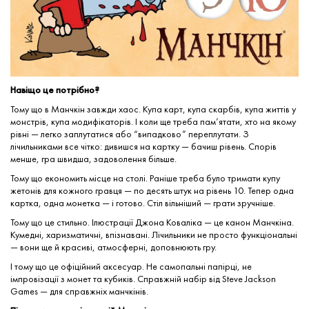
Навіщо це потрібно?
Тому що в Манчкін завжди хаос. Купа карт, купа скарбів, купа життів у
монстрів, купа модифікаторів. І коли ще треба пам’ятати, хто на якому
рівні — легко заплутатися або “випадково” переплутати. З
лічильниками все чітко: дивишся на картку — бачиш рівень. Спорів
менше, гра швидша, задоволення більше.
Тому що економить місце на столі. Раніше треба було тримати купу
жетонів для кожного гравця — по десять штук на рівень 10. Тепер одна
картка, одна монетка — і готово. Стіл вільніший — грати зручніше.
Тому що це стильно. Ілюстрації Джона Коваліка — це канон Манчкіна.
Кумедні, харизматичні, впізнавані. Лічильники не просто функціональні
— вони ще й красиві, атмосферні, доповнюють гру.
І тому що це офіційний аксесуар. Не самопальні папірці, не
імпровізації з монет та кубиків. Справжній набір від Steve Jackson
Games — для справжніх манчкінів.