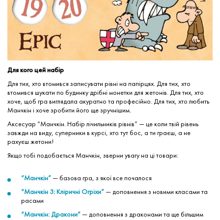
Для кого цей набір
Для тих, хто втомився записувати рівні на папірцях. Для тих, хто
втомився шукати по будинку дрібні монетки для жетонів. Для тих, хто
хоче, щоб гра виглядала акуратно та професійно. Для тих, хто любить
Манчкін і хоче зробити його ще зручнішим.
Аксесуар “Манчкін. Набір лічильників рівнів” — це коли твій рівень
завжди на виду, суперники в курсі, хто тут бос, а ти граєш, а не
рахуєш жетони!
Якщо тобі подобається Манчкін, зверни увагу на ці товари:
“Манчкін”
— базова гра, з якої все почалося
“Манчкін 3: Кліричні Огріхи”
— доповнення з новими класами та
расами
“Манчкін: Дракони”
— доповнення з драконами та ще більшим