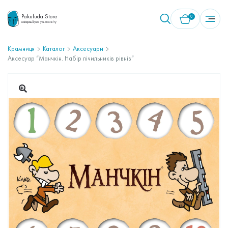
Pakufuda Store
0
найкращі ігри з усього світу
Крамниця
Каталог
Аксесуари
Аксесуар “Манчкін. Набір лічильників рівнів”
У кошику немає товарів.
🔍