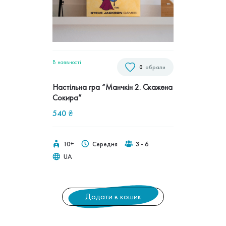
В наявностi
0
обрали
Настільна гра “Манчкін 2. Скажена
Сокира”
540
₴
10+
Середня
3 - 6
UA
Додати в кошик