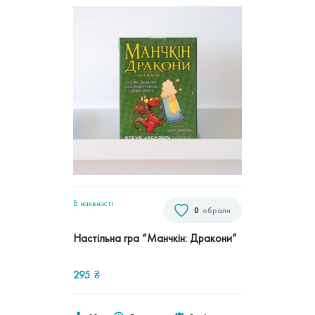
В наявностi
0
обрали
Настільна гра “Манчкін: Дракони”
295
₴