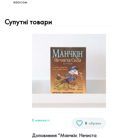
хаосом
Супутні товари
В наявностi
0
обрали
Доповнення “Манчкін: Нечиста