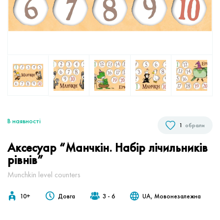
В наявностi
1
обрали
Аксесуар “Манчкін. Набір лічильників
рівнів”
Munchkin level counters
10+
Довга
3 - 6
UA, Мовонезалежна