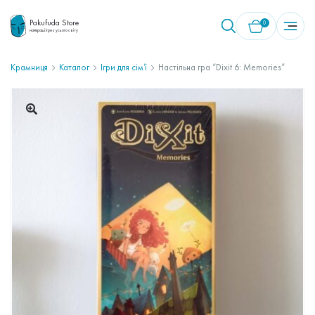
Pakufuda Store
0
найкращі ігри з усього світу
Крамниця
Каталог
Ігри для сім’ї
Настільна гра “Dixit 6: Memories”
У кошику немає товарів.
🔍