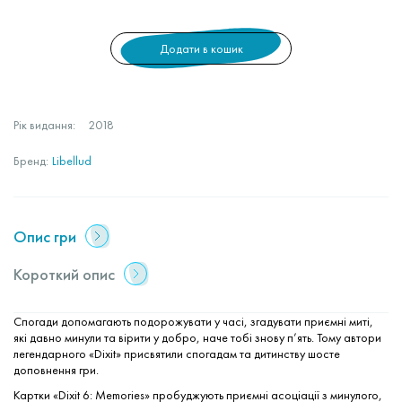
Додати в кошик
Рік видання:
2018
Бренд:
Libellud
Опис гри
Короткий опис
Спогади допомагають подорожувати у часі, згадувати приємні миті,
які давно минули та вірити у добро, наче тобі знову п’ять. Тому автори
легендарного «Dixit» присвятили спогадам та дитинству шосте
доповнення гри.
Картки «Dixit 6: Memories» пробуджують приємні асоціації з минулого,