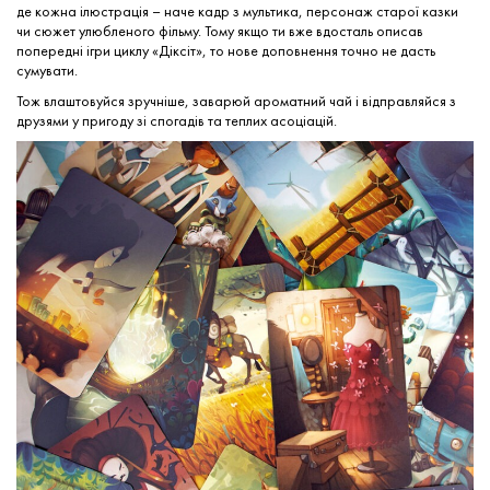
де кожна ілюстрація – наче кадр з мультика, персонаж старої казки
чи сюжет улюбленого фільму. Тому якщо ти вже вдосталь описав
попередні ігри циклу «Діксіт», то нове доповнення точно не дасть
сумувати.
Тож влаштовуйся зручніше, заварюй ароматний чай і відправляйся з
друзями у пригоду зі спогадів та теплих асоціацій.