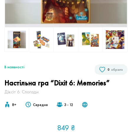
В наявностi
0
обрали
Настільна гра “Dixit 6: Memories”
Діксіт 6: Спогади
8+
Середня
3 - 12
849
₴