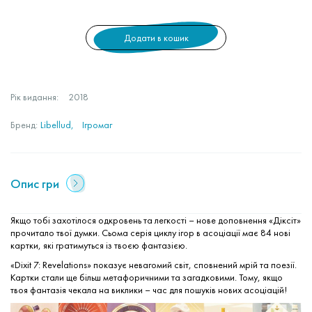
Додати в кошик
Рік видання:
2018
Бренд:
Libellud
Ігромаг
Опис гри
Якщо тобі захотілося одкровень та легкості – нове доповнення «Діксіт»
прочитало твої думки. Сьома серія циклу ігор в асоціації має 84 нові
картки, які гратимуться із твоєю фантазією.
«Dixit 7: Revelations» показує невагомий світ, сповнений мрій та поезії.
Картки стали ще більш метафоричними та загадковими. Тому, якщо
твоя фантазія чекала на виклики – час для пошуків нових асоціацій!