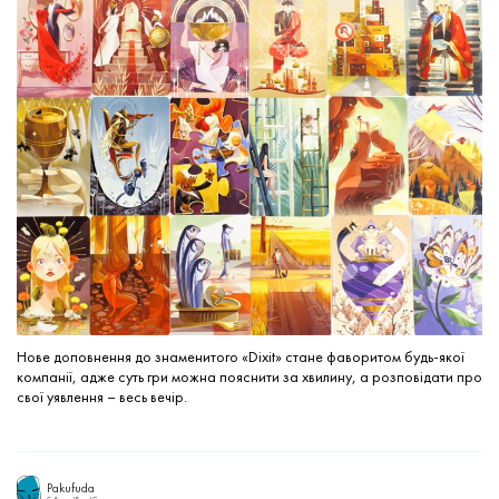
Нове доповнення до знаменитого «Dixit» стане фаворитом будь-якої
компанії, адже суть гри можна пояснити за хвилину, а розповідати про
свої уявлення – весь вечір.
Pakufuda