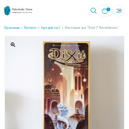
Pakufuda Store
0
найкращі ігри з усього світу
Крамниця
Каталог
Ігри для сім’ї
Настільна гра “Dixit 7: Revelations”
У кошику немає товарів.
🔍