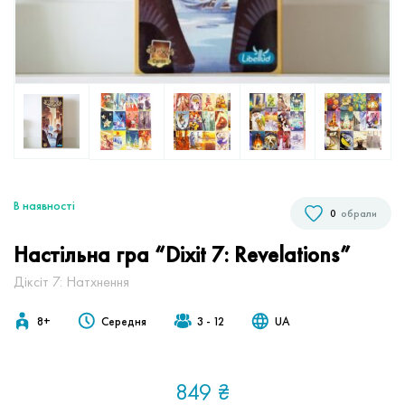
В наявностi
0
обрали
Настільна гра “Dixit 7: Revelations”
Діксіт 7: Натхнення
8+
Середня
3 - 12
UA
849
₴