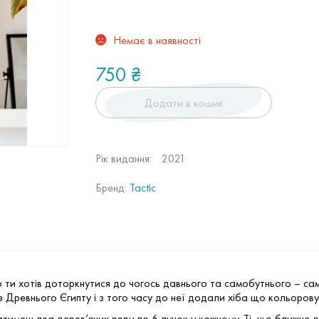
Немає в наявності
750
₴
Додати в кошик
Рік видання:
2021
Бренд:
Tactic
 ти хотів доторкнутися до чогось давнього та самобутнього – са
із Древнього Єгипту і з того часу до неї додали хіба що кольорову
атимеш два дерев’яних ряди по 6 лунок у кожному. Ті, що ближче д