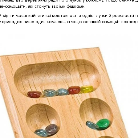
ні-самоцвіти, які стануть твоїми фішками.
ій хід ти маєш вийняти всі коштовності з однієї лунки й розкласти 
у припадає лише один камінець, а якщо останній самоцвіт поклад