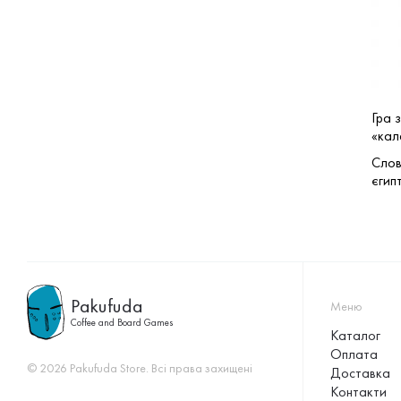
Гра 
«кал
Слов
єгипт
Pakufuda
Меню
Coffee and Board Games
Каталог
Оплата
© 2026 Pakufuda Store. Всі права захищені
Доставка
Контакти