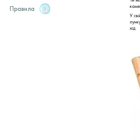
каме
Правила
У св
лунк
хід.