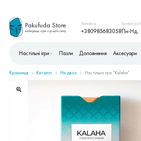
Pakufuda Store
Телефон
Графік ро
+380985683058
Пн-Нд, 
найкращі ігри з усього світу
Настільні ігри
Пазли
Доповнення
Аксесуари
Крамниця
Каталог
На двох
Настільна гра “Kalaha”
🔍