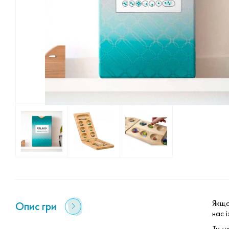
Якщо
Опис гри
нас 
Ти м