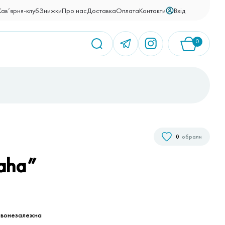
Вхід
Кав’ярня-клуб
Знижки
Про нас
Доставка
Оплата
Контакти
0
У кошику немає товарів.
0
обрали
laha”
овонезалежна