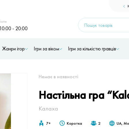
Products
боти
search
10:00 - 20:00
Жанри ігор
Ігри за віком
Ігри за кількістю гравців
Немає в наявностi
Настільна гра “Ka
Калаха
7+
Коротка
2
UA, М