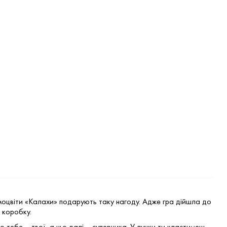
моцвіти «Калахи» подарують таку нагоду. Адже гра дійшла до
 коробку.
о тебе – твої, а що далі – суперника. У лунки ти кластимеш