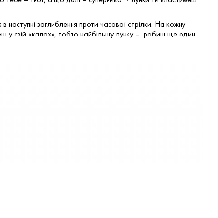
їх в наступні заглиблення проти часової стрілки. На кожну
еш у свій «калах», тобто найбільшу лунку – робиш ще один