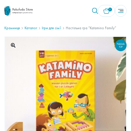
Pakufuda Store
0
найкращі ігри з усього світу
Крамниця
Каталог
Ігри для сім’ї
Настільна гра “Katamino Family”
У кошику немає товарів.
Pakufuda
TOP
🔍