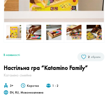
В наявностi
2
обрали
Настільна гра “Katamino Family”
Катаміно сімейне
3+
Коротка
1 - 2
EN, RU, Мовонезалежна