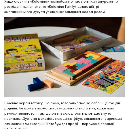
Якщо класичне «Katamino» познайомило нас з різними фігурами і їх
розміщенням на поле, то «Katamino Family» додає цій грі
змагальницького духу та ускладнює завдання раз за разом.
Сімейна версія тетрісу, що ожив, говорить сама за себе – це гра для
родини. Тут можуть позмагатися учасники різного віку, адже нові
режими влаштовані так, що рівень складності відповідає віку та
навичкам. Дуель на швидкість складання фігур, завдання з тваринами
для малюків чи складний Катабум для профі – переможе справді
найсильніший!