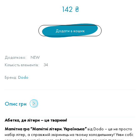
142
₴
Додати в кошик
Додатково:
NEW
Кількість елементів:
34
Бренд:
Dodo
Опис гри
Абетка, де літери – це тварини!
Магнітна гра “Магнітні літери. Українська”
від Dodo – це не просто
набір літер, а справжній звіринець на твоєму холодильнику! Уяви собі: