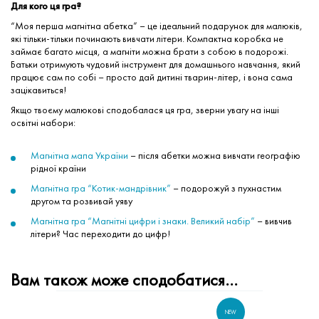
Для кого ця гра?
“Моя перша магнітна абетка” – це ідеальний подарунок для малюків,
які тільки-тільки починають вивчати літери. Компактна коробка не
займає багато місця, а магніти можна брати з собою в подорожі.
Батьки отримують чудовий інструмент для домашнього навчання, який
працює сам по собі – просто дай дитині тварин-літер, і вона сама
зацікавиться!
Якщо твоєму малюкові сподобалася ця гра, зверни увагу на інші
освітні набори:
Магнітна мапа України
– після абетки можна вивчати географію
рідної країни
Магнітна гра “Котик-мандрівник”
– подорожуй з пухнастим
другом та розвивай уяву
Магнітна гра “Магнітні цифри і знаки. Великий набір”
– вивчив
літери? Час переходити до цифр!
Вам також може сподобатися…
NEW