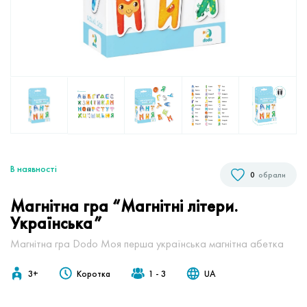
В наявностi
0
обрали
Магнітна гра “Магнітні літери.
Українська”
Магнітна гра Dodo Моя перша українська магнiтна абетка
3+
Коротка
1 - 3
UA