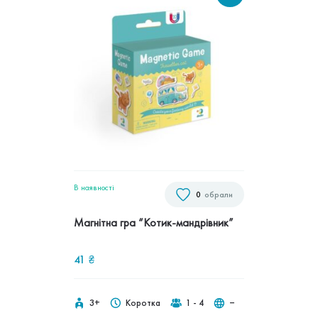
В наявностi
0
обрали
Магнітна гра “Котик-мандрівник”
41
₴
3+
Коротка
1 - 4
‒