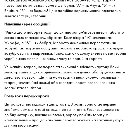
кожна літера українського алфавіту має форму та колір тварини,
назва якої починається саме з цієї букви. “А” – як Акула, “Б” – як
Бджілка, “В” – як Ведмідь! Це ж подвійна користь: малюк одночасно
вивчає і літери, і тварин!
Навчання через асоціації
Фішка цього набору в тому, що дитина запам’ятовує літери набагато
легше завдяки яскравим образам. Коли літера “Ж” виглядає як
Жирафа, а “З” – як Зебра, їх просто неможливо переплутати чи
забути! Такі візуальні асоціації працюють набагато краще, ніж нудне
зазубрювання з підручника. Плюс, малюк одразу вивчає назви тварин
українською мовою – економія часу та подвійна користь!
Усі магніти яскраві, кольорові та виконані з якісного картону. Вони
легко кріпляться до холодильника, магнітної дошки або будь-якої іншої
металевої поверхні. Дитина може грати з ними окремо (розглядати
тварин, вивчати їхні назви) або складати прості слова, коли вже
запам’ятає всі літери.
Розвиток з перших кроків
Ця гра ідеально підходить для діток від 3 років. Вона стає першим
знайомством малюка зі світом літер та читання. Розвиває мовлення,
дрібну моторику, логічне мислення, зорову пам’ять та уяву. А
найголовніше – процес навчання перетворюється на захопливу гру з
милими тваринками!