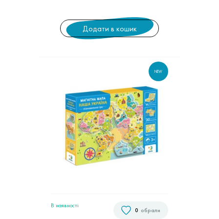
Додати в кошик
NEW
В наявностi
0
обрали