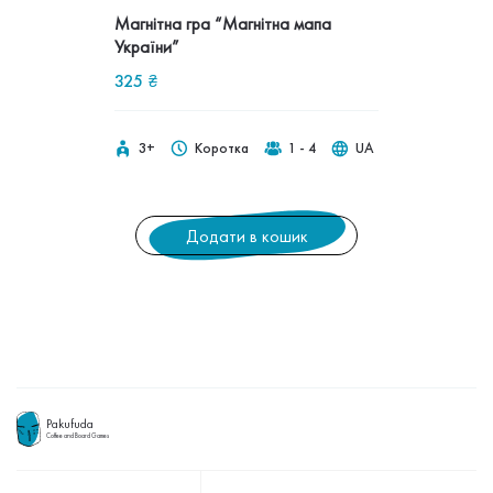
Магнітна гра “Магнітна мапа
України”
325
₴
3+
Коротка
1 - 4
UA
Додати в кошик
Pakufuda
Coffee and Board Games