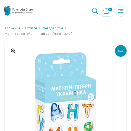
Pakufuda Store
0
найкращі ігри з усього світу
Крамниця
Каталог
Ігри для дітей
Магнітна гра “Магнітні літери. Українська”
У кошику немає товарів.
NEW
🔍