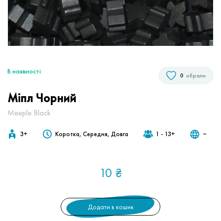
В наявностi
0
обрали
Міпл Чорний
Meeple Black
3+
Коротка, Середня, Довга
1 - 13+
‒
10
₴
Додати в кошик