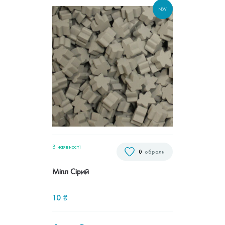
NEW
В наявностi
0
обрали
Міпл Сірий
10
₴