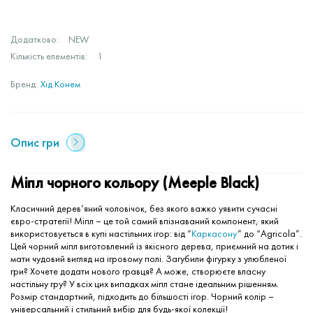
Додатково:
NEW
Кількість елементів:
1
Бренд:
Хід Конем
Опис гри
Міпл чорного кольору (Meeple Black)
Класичний дерев’яний чоловічок, без якого важко уявити сучасні
євро-стратегії! Міпл – це той самий впізнаваний компонент, який
використовується в купі настільних ігор: від “
Каркасону
” до “Agricola”.
Цей чорний міпл виготовлений із якісного дерева, приємний на дотик і
мати чудовий вигляд на ігровому полі. Загубили фігурку з улюбленої
гри? Хочете додати нового гравця? А може, створюєте власну
настільну гру? У всіх цих випадках міпл стане ідеальним рішенням.
Розмір стандартний, підходить до більшості ігор. Чорний колір –
універсальний і стильний вибір для будь-якої колекції!