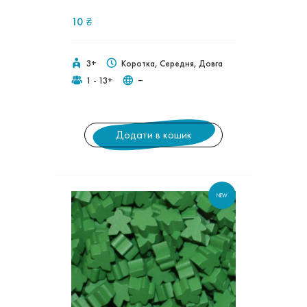
10
₴
3+
Коротка, Середня, Довга
1 - 13+
‒
Додати в кошик
NEW