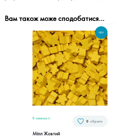
Вам також може сподобатися…
NEW
В наявностi
0
обрали
Міпл Жовтий