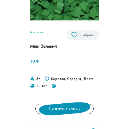
В наявностi
0
обрали
Міпл Зелений
10
₴
3+
Коротка, Середня, Довга
1 - 13+
‒
Додати в кошик