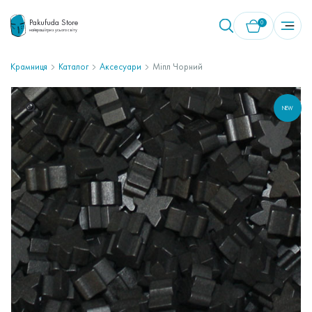
Pakufuda Store
0
найкращі ігри з усього світу
Крамниця
Каталог
Аксесуари
Міпл Чорний
У кошику немає товарів.
NEW
🔍