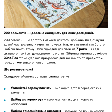
200 елементів — ідеальна складність для юних дослідників
200 деталей — це достатня кількість для того, щоб зайняти дитину на
довгий час, розвинути терпіння та уважність, але не настільки багато,
щоб викликати втому. Пазл підходить для дітей від
7 років
— як для
шкільного, так і для домашнього навчання. Зібрана картина розміром
33×47 см
стане чудовою прикрасою дитячої кімнати та предметом
гордості маленького палеонтолога.
Що розвиває пазл?
Складаючи Монтессорі пазл, дитина тренує:
Уважність і зорову пам’ять
— знаходить деталі серед схожих
елементів
Дрібну моторику рук
— важлива навичка для письма та
малювання
Логічне та асоціативне мислення
— розуміє, де який динозавр