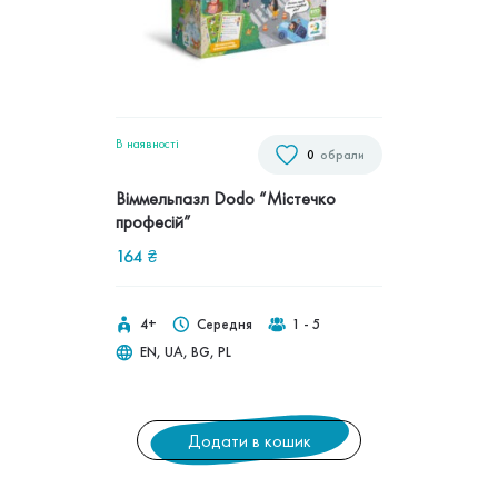
В наявностi
0
обрали
Віммельпазл Dodo “Містечко
професій”
164
₴
4+
Середня
1 - 5
EN, UA, BG, PL
Додати в кошик