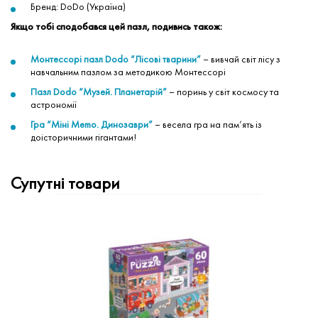
Бренд: DoDo (Україна)
Якщо тобі сподобався цей пазл, подивись також:
Монтессорі пазл Dodo “Лісові тварини”
– вивчай світ лісу з
навчальним пазлом за методикою Монтессорі
Пазл Dodo “Музей. Планетарій”
– поринь у світ космосу та
астрономії
Гра “Міні Memo. Динозаври”
– весела гра на пам’ять із
доісторичними гігантами!
Супутні товари