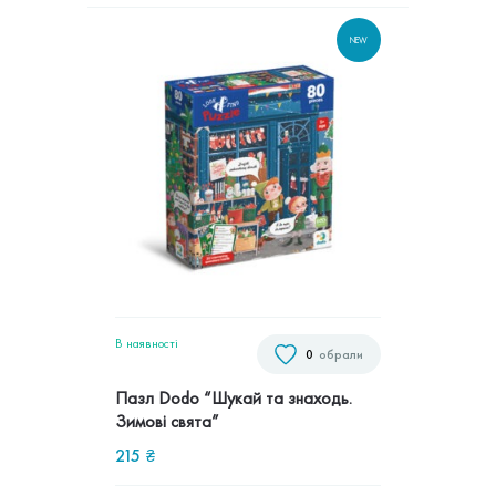
NEW
В наявностi
0
обрали
Пазл Dodo “Шукай та знаходь.
Зимові свята”
215
₴