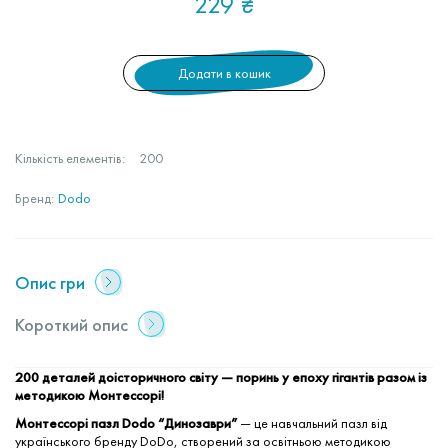
229
₴
Додати в кошик
Кількість елементів:
200
Бренд:
Dodo
Опис гри
Короткий опис
200 деталей доісторичного світу — поринь у епоху гігантів разом із
методикою Монтессорі!
Монтессорі пазл Dodo “Динозаври”
— це навчальний пазл від
українського бренду DoDo, створений за освітньою методикою