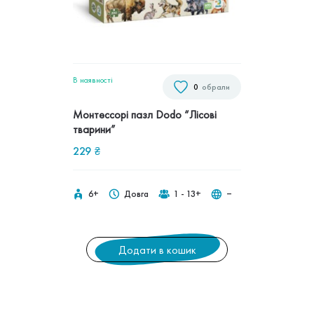
В наявностi
0
обрали
Монтессорі пазл Dodo “Лісові
тварини”
229
₴
6+
Довга
1 - 13+
‒
Додати в кошик