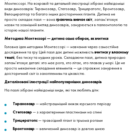
Монтессорі. На яскравій та детальній ілюстрації зібрані найвідоміші
види динозаврів: Тиранозавр, Стегозавр, Трицератопс, Бронтозавр,
Велоцираптор та багато інших доісторичних гігантів. Дитина не
просто складає пазл — вона
граючись вивчає світ
, запам’ятовує
назви та зовнішній вигляд динозаврів, занурюється в палеонтологію та
історію нашої планети.
Методика Монтессорі — дитина сама обирає, як вчитися
Головна ідея методики Монтессорі — навчання через самостійне
дослідження та гру. Цей пазл дає дитині можливість
вчитися у власному
темпі
, без тиску та нудних уроків. Складаючи пазл, дитина природно
запам’ятовує деталі: хто має рога, хто літає, хто плавав у морі. Це не
просто механічне складання елементів — це справжнє занурення в
доісторичний світ із захопленням та цікавістю.
Деталізовані ілюстрації найпопулярніших динозаврів
На пазлі зібрані найвідоміші види, які так люблять діти:
Тиранозавр
— найстрашніший хижак юрського періоду
Стегозавр
— з характерними пластинами на спині
Трицератопс
— травоїдний гігант із трьома рогами
Бронтозавр
— величезний динозавр із довгою шиєю