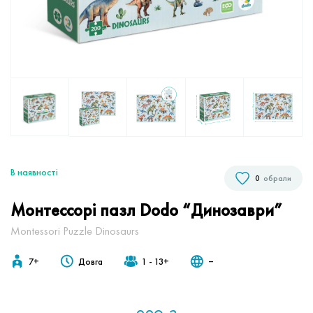
В наявностi
0
обрали
Монтессорі пазл Dodo “Динозаври”
Montessori Puzzle Dinosaurs
7+
Довга
1 - 13+
‒