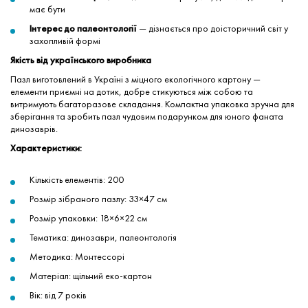
має бути
Інтерес до палеонтології
— дізнається про доісторичний світ у
захопливій формі
Якість від українського виробника
Пазл виготовлений в Україні з міцного екологічного картону —
елементи приємні на дотик, добре стикуються між собою та
витримують багаторазове складання. Компактна упаковка зручна для
зберігання та зробить пазл чудовим подарунком для юного фаната
динозаврів.
Характеристики:
Кількість елементів: 200
Розмір зібраного пазлу: 33×47 см
Розмір упаковки: 18×6×22 см
Тематика: динозаври, палеонтологія
Методика: Монтессорі
Матеріал: щільний еко-картон
Вік: від 7 років