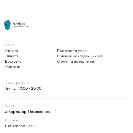
Pakufuda
Coffee and Board Games
Меню
Каталог
Правила та умови
Оплата
Політика конфіденційності
Доставка
Обмін та повернення
Контакти
Графік роботи
Пн-Нд, 10:00 - 20:00
Адреса
м. Харків, пр. Незалежності, 1
Контакти
+380985683058