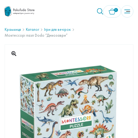
Pakufuda Store
0
найкращі ігри з усього світу
Крамниця
Каталог
Ігри для вечірок
Монтессорі пазл Dodo “Динозаври”
У кошику немає товарів.
🔍