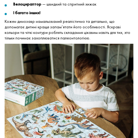
Велоцираптор
— швидкий та спритний хижак
І багато інших!
Кожен динозавр намальований реалістично та детально, що
допомагає дитині краще запам’ятати його особливості. Яскраві
кольори та чіткі контури роблять складання цікавим навіть для тих, хто
тільки починає захоплюватися палеонтологією.