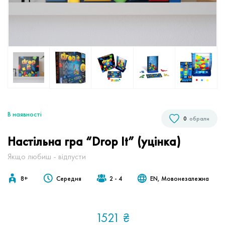
В наявностi
0
обрали
Настільна гра “Drop It” (уцінка)
Якщо любиш - відпусти
8+
Середня
2 - 4
EN, Мовонезалежна
1521
₴