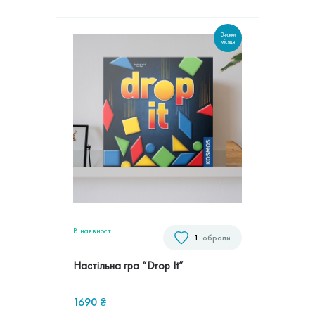
Знижки
місяця
В наявностi
1
обрали
Настільна гра “Drop It”
1690
₴