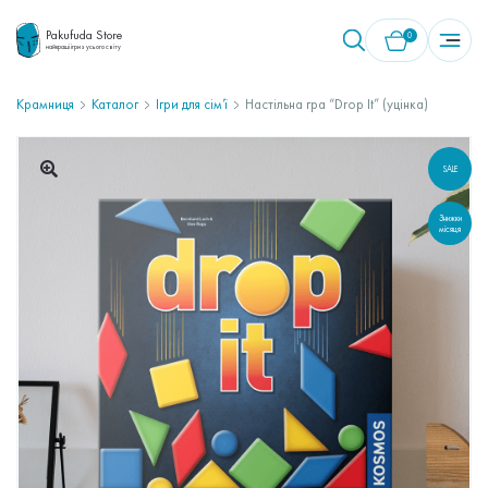
Pakufuda Store
0
найкращі ігри з усього світу
Крамниця
Каталог
Ігри для сім’ї
Настільна гра “Drop It” (уцінка)
У кошику немає товарів.
SALE
🔍
Знижки
місяця