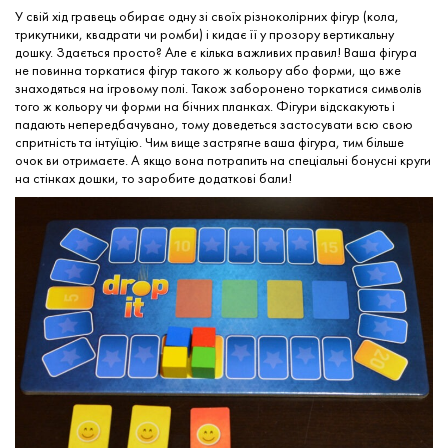
У свій хід гравець обирає одну зі своїх різноколірних фігур (кола,
трикутники, квадрати чи ромби) і кидає її у прозору вертикальну
дошку. Здається просто? Але є кілька важливих правил! Ваша фігура
не повинна торкатися фігур такого ж кольору або форми, що вже
знаходяться на ігровому полі. Також заборонено торкатися символів
того ж кольору чи форми на бічних планках. Фігури відскакують і
падають непередбачувано, тому доведеться застосувати всю свою
спритність та інтуїцію. Чим вище застрягне ваша фігура, тим більше
очок ви отримаєте. А якщо вона потрапить на спеціальні бонусні круги
на стінках дошки, то заробите додаткові бали!