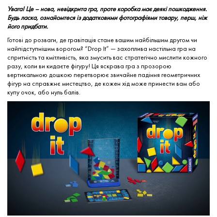
Увага! Це – нова, невідкрита гра, проте коробка має деякі пошкодження.
Будь ласка, ознайомтеся із додатковими фотографіями товару, перш, ніж
його придбати.
Готові до розваги, де гравітація стане вашим найбільшим другом чи
найпідступнішим ворогом? “Drop It” — захоплива настільна гра на
спритність та кмітливість, яка змусить вас стратегічно мислити кожного
разу, коли ви кидаєте фігуру! Ця яскрава гра з прозорою
вертикальною дошкою перетворює звичайне падіння геометричних
фігур на справжнє мистецтво, де кожен хід може принести вам або
купу очок, або нуль балів.