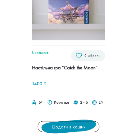
В наявностi
0
обрали
Настільна гра “Catch the Moon”
1400
₴
6+
Коротка
2 - 6
EN
Додати в кошик