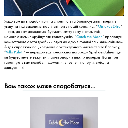
Якщо вам до вподоби ігри на спритність та балансування, зверніть
увагу на інші захопливі настільні ігри в нашій крамниці. “
Mistakos Extra
”
— гра, де вам доведеться будувати хитку вежу зі стільчиків,
намагаючись не зруйнувати конструкцію. “
Catch the Moon
” пропонує
вам встановлювати драбини одна на одну в гонитві за нічним світилом.
А для справжніх поціновувачів архітектурного мистецтва та балансу,
“
Villa Paletti
” — переможець престижної нагороди Spiel des Jahres, де
ви будуватимете вежу, витягуючи опори з нижніх поверхів. Всі ці ігри
гарантують вам незабутні моменти, сповнені напруги, сміху та
здивування!
Вам також може сподобатися…