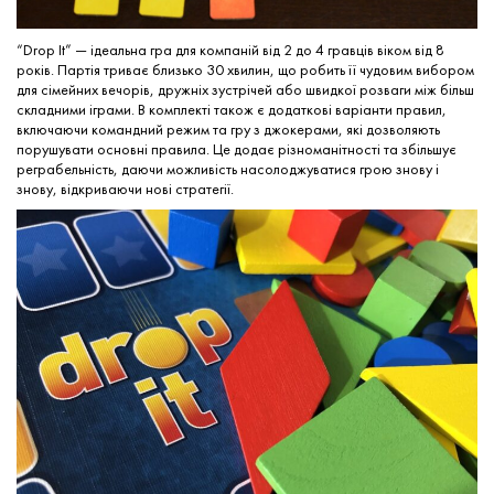
“Drop It” — ідеальна гра для компаній від 2 до 4 гравців віком від 8
років. Партія триває близько 30 хвилин, що робить її чудовим вибором
для сімейних вечорів, дружніх зустрічей або швидкої розваги між більш
складними іграми. В комплекті також є додаткові варіанти правил,
включаючи командний режим та гру з джокерами, які дозволяють
порушувати основні правила. Це додає різноманітності та збільшує
реграбельність, даючи можливість насолоджуватися грою знову і
знову, відкриваючи нові стратегії.