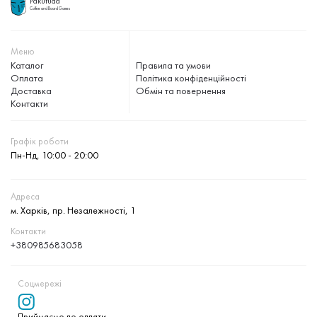
Pakufuda
Coffee and Board Games
Меню
Каталог
Правила та умови
Оплата
Політика конфіденційності
Доставка
Обмін та повернення
Контакти
Графік роботи
Пн-Нд, 10:00 - 20:00
Адреса
м. Харків, пр. Незалежності, 1
Контакти
+380985683058
Соцмережі
Приймаємо до оплати