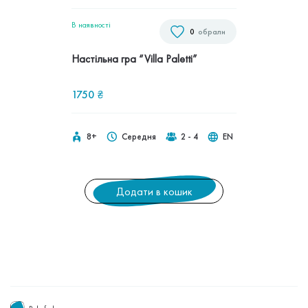
В наявностi
0
обрали
Настільна гра “Villa Paletti”
1750
₴
8+
Середня
2 - 4
EN
Додати в кошик