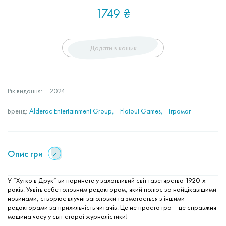
1749
₴
Додати в кошик
Рік видання:
2024
Бренд:
Alderac Entertainment Group
Flatout Games
Ігромаг
Опис гри
У “Хутко в Друк” ви поринете у захопливий світ газетярства 1920-х
років. Уявіть себе головним редактором, який полює за найцікавішими
новинами, створює влучні заголовки та змагається з іншими
редакторами за прихильність читачів. Це не просто гра – це справжня
машина часу у світ старої журналістики!