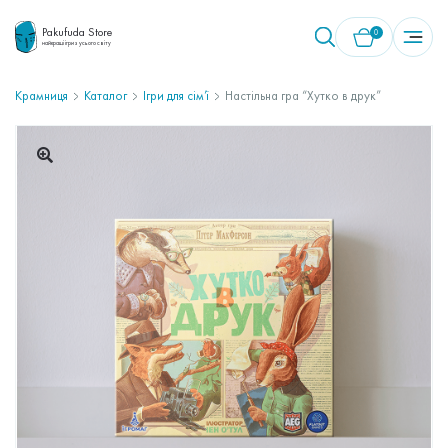
Pakufuda Store
0
найкращі ігри з усього світу
Крамниця
Каталог
Ігри для сім’ї
Настільна гра “Хутко в друк”
У кошику немає товарів.
🔍