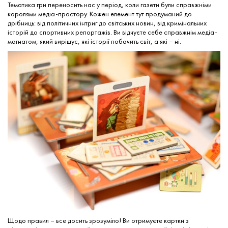
Тематика гри переносить нас у період, коли газети були справжніми
королями медіа-простору. Кожен елемент тут продуманий до
дрібниць: від політичних інтриг до світських новин, від кримінальних
історій до спортивних репортажів. Ви відчуєте себе справжнім медіа-
магнатом, який вирішує, які історії побачить світ, а які – ні.
Щодо правил – все досить зрозуміло! Ви отримуєте картки з