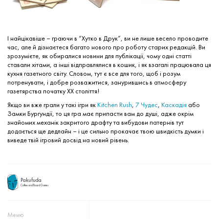
І найцікавіше – граючи в “Хутко в Друк”, ви не лише весело проводите
час, але й дізнаєтеся багато нового про роботу старих редакцій. Ви
зрозумієте, як обиралися новини для публікації, чому одні статті
ставали хітами, а інші відправлялися в кошик, і як взагалі працювала ця
кухня газетного світу. Словом, тут є все для того, щоб і розум
потренувати, і добре розважитися, занурившись в атмосферу
газетярства початку XX століття!
Якщо ви вже грали у такі ігри як
Kitchen Rush
,
7 Чудес
,
Каскадія
або
Замки Бургундії
, то ця гра має припасти вам до душі, адже окрім
знайомих механік закритого драфту та вибудови патернів тут
додається ще дедлайн – і це сильно прокачає твою швидкість думки і
виведе твій ігровий досвід на новий рівень.
Pakufuda
Coffee and Board Games
Меню