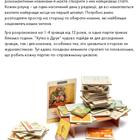
різноманітними новинами й маєте створити з них найцікавіші статті.
Кожен раунд – це один насичений день у редакції, де всі намагаються
вхопити найкраще місце на першій шпальті. Потрібно вміло
розподіляти простір на сторінці та обирати новини, які найбільше
зацікавлять ваших читачів.
Гра розрахована на 1-4 гравців від 12 років, а одна партія триває
близько години. “Хутко в Друк” чудово підійде як для досвідчених
гравців, так і для новачків, особливо тих, хто цікавиться історією чи
журналістикою. Тут вдало поєднані елементи стратегії та головоломки,
що робить кожну партію по-справжньому цікавою.