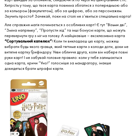
Хитрість у тому, що твоя карта повинна збігатися з попередньою або
за кольором (факультетом), або за цифрою, або за персонажем.
Звучить просто? Зачекай, поки на столі не з’явиться спеціальна карта!
Але справжня магія починається з особливих карт! Є тут “Візьми дві”,
“Зміна напрямку”, “Пропусти хід” та інші бонусні карти, що можуть
перевернути гру з ніг на голову. А найцікавіше – ексклюзивна карта
“Сортувальний капелюх”
! Коли ти викладаєш цю карту, можеш
вибрати будь-якого гравця, який тягтиме карти з колоди доти, доки не
витягне картку Ґрифіндору. Уяви обличчя друга, коли він набере повні
руки карт! І не забувай головне правило: коли у тебе залишається
одна карта, кричи “Уно!” голосніше за мандрагору, інакше
доведеться брати штрафні карти.