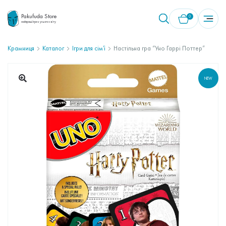
Pakufuda Store
0
найкращі ігри з усього світу
Крамниця
Каталог
Ігри для сім’ї
Настільна гра “Уно Гаррі Поттер”
У кошику немає товарів.
NEW
🔍