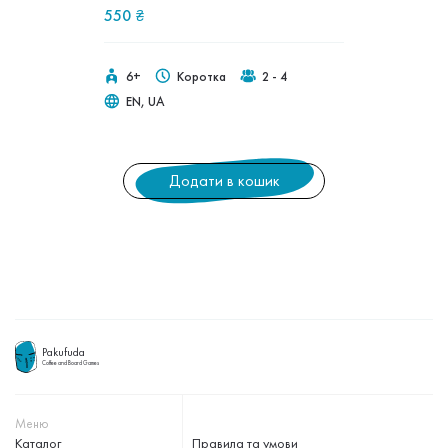
550
₴
6+
Коротка
2 - 4
EN, UA
Додати в кошик
Pakufuda
Coffee and Board Games
Меню
Каталог
Правила та умови