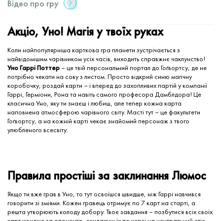
Відео про гру
Акціо, Уно! Магія у твоїх руках
Коли найпопулярніша карткова гра планети зустрічається з
найвідомішим чарівником усіх часів, виходить справжнє чаклунство!
Уно Гаррі Поттер
– це твій персональний портал до Гоґвортсу, де не
потрібно чекати на сову з листом. Просто відкрий синю магічну
коробочку, роздай карти – і вперед до захопливих партій у компанії
Гаррі, Герміони, Рона та навіть самого професора Дамблдора! Це
класична Уно, яку ти знаєш і любиш, але тепер кожна карта
наповнена атмосферою чарівного світу. Масті тут – це факультети
Гоґвортсу, а на кожній карті чекає знайомий персонаж з твого
улюбленого всесвіту.
Правила простіші за заклинання Люмос
Якщо ти вже грав в Уно, то тут освоїшся швидше, ніж Гаррі навчився
говорити зі зміями. Кожен гравець отримує по 7 карт на старті, а
решта утворюють колоду добору. Твоє завдання – позбутися всіх своїх
карт швидше за опонентів, скидаючи їх по черзі на центральний стіс.