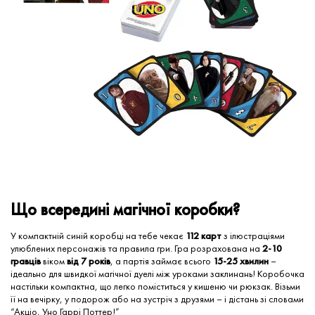
Що всередині магічної коробки?
У компактній синій коробці на тебе чекає
112 карт
з ілюстраціями
улюблених персонажів та правила гри. Гра розрахована на
2-10
гравців
віком
від 7 років
, а партія займає всього
15-25 хвилин
–
ідеально для швидкої магічної дуелі між уроками заклинань! Коробочка
настільки компактна, що легко поміститься у кишеню чи рюкзак. Візьми
її на вечірку, у подорож або на зустріч з друзями – і дістань зі словами
“Акціо, Уно Гаррі Поттер!”