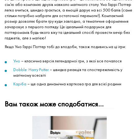
сім’ю або компанію друзів навколо магічного столу. Уно Гаррі Поттер
легко вчиться, швидко грається, а емоцій дарує на всі 500 балів (саме
стільки потрібно набрати для остаточної перемоги!). Компактний
розмір дозволяє брати гру куди завгодно, а тематичне оформлення
зачаровує з першого погляду. Це ідеальний подарунок для
поттероманів будь-якого віку та ідеальний спосіб провести вечір без
гаджетів, але з магією!
Якщо Уно Гаррі Поттер тобі до вподоби, також подивись на ці ігри:
Уно
– класична версія легендарної гри, з якої все почалося
Dobble: Harry Potter
– швидка реакція та спостережливість у
магічному всесвіті
Каріба
– ще одна динамічна карткова гра для всієї родини
Вам також може сподобатися…