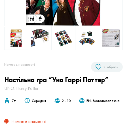
Немає в наявностi
0
обрали
Настільна гра “Уно Гаррі Поттер”
UNO: Harry Potter
7+
Середня
2 - 10
EN, Мовонезалежна
Немає в наявності