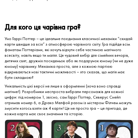
Для кого ця чарівна гра?
Уно Гаррі Поттер – це ідеальне поєднання класичної механіки “скидай
карти швидше за всіх” з атмосферою чарівного світу. Гра підійде всім
фанатам Поттеріани, які хочуть відчути себе частиною магічного
всесвіту, навіть якщо ти маглл. Це чудовий вибір для сімейних вечорів,
дитячих свят, дружніх посиденьок або як подарунок юному (чи не дуже
юному) чарівнику. Механіка проста, але з кожною партією
відкриваються нові тактичні можливості – хто сказав, що магія має
бути складною?
Унікальність цієї версії не лише в оформленні (хоча воно справді
магічне!). Розробники неспроста вибрали персонажів для кожної
цифри: під номером 1, звісно, сам Гаррі Поттер, Северус Снейп
отримав номер 6, а Драко Мелфой разом із містером Філчем можуть
змусити когось взяти аж 4 карти! Це не просто гра – це пригода, де
кожна карта має своє значення та історію.