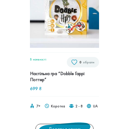
В наявностi
0
обрали
Настільна гра “Dobble Гаррі
Поттер”
699
₴
7+
Коротка
2 - 8
UA
Додати в кошик