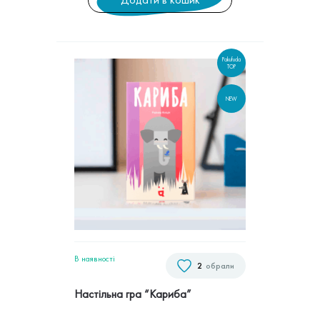
Pakufuda
TOP
NEW
В наявностi
2
обрали
Настільна гра “Кариба”