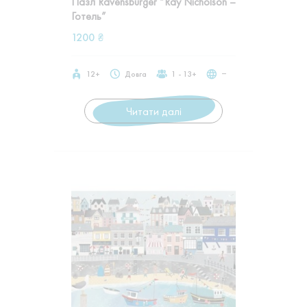
Пазл Ravensburger “Ray Nicholson –
Готель”
1200
₴
12+
Довга
1 - 13+
‒
Читати далі