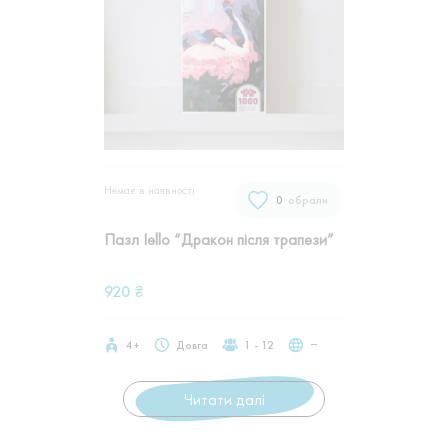
Немає в наявностi
0
обрали
Пазл Iello “Дракон після трапези”
920
₴
4+
Довга
1 - 12
‒
Читати далі