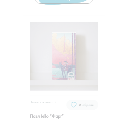
Немає в наявностi
0
обрали
Пазл Iello “Фарг”