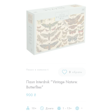
Немає в наявностi
0
обрали
Пазл Interdruk “Vintage Nature:
Butterflies”
900
₴
10+
Довга
1 - 13+
‒