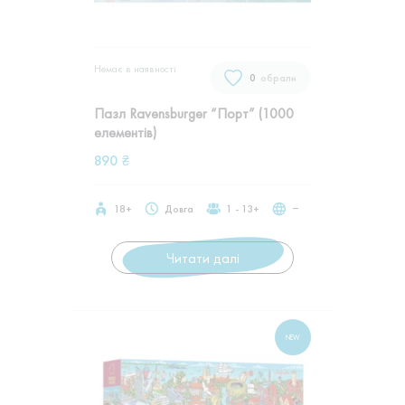
Немає в наявностi
0
обрали
Пазл Ravensburger “Порт” (1000
елементів)
890
₴
18+
Довга
1 - 13+
‒
Читати далі
NEW