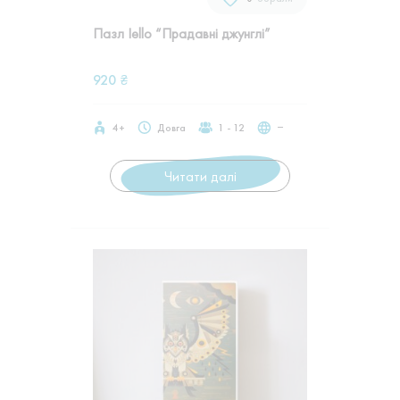
Пазл Iello “Прадавні джунглі”
920
₴
4+
Довга
1 - 12
‒
Читати далі