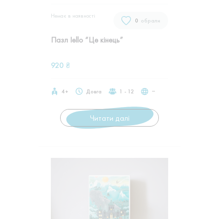
Немає в наявностi
0
обрали
Пазл Iello “Це кінець”
920
₴
4+
Довга
1 - 12
‒
Читати далі