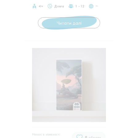
4+
Довга
1 - 12
‒
Читати далі
Немає в наявностi
0
обрали