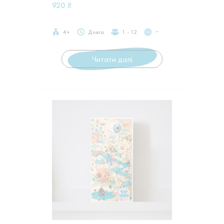
920
₴
4+
Довга
1 - 12
‒
Читати далі