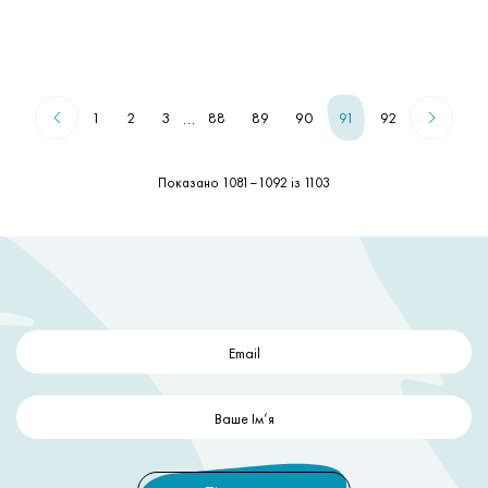
…
1
2
3
88
89
90
91
92
Показано 1081–1092 із 1103