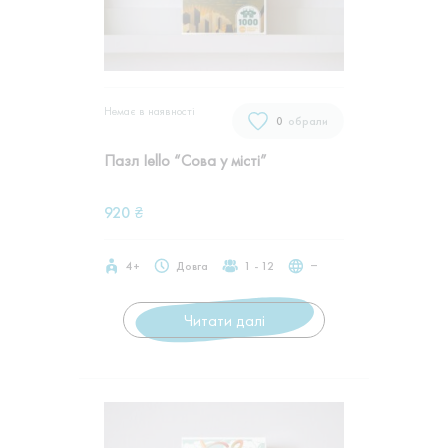
Немає в наявностi
0
обрали
Пазл Iello “Сова у місті”
920
₴
4+
Довга
1 - 12
‒
Читати далі