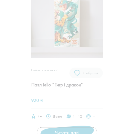
Немає в наявностi
0
обрали
Пазл Iello “Тигр і дракон”
920
₴
4+
Довга
1 - 12
‒
Читати далі