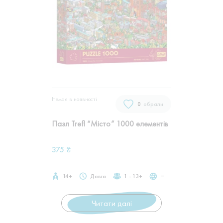
Немає в наявностi
0
обрали
Пазл Trefl “Місто” 1000 елементів
375
₴
14+
Довга
1 - 13+
‒
Читати далі