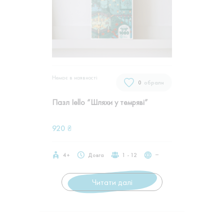
Немає в наявностi
0
обрали
Пазл Iello “Шляхи у темряві”
920
₴
4+
Довга
1 - 12
‒
Читати далі