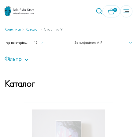
Pakufuda Store
0
найкращі ігри з усього світу
Крамниця
Каталог
Сторінка 91
У кошику немає товарів.
Ігор на сторінці:
12
За алфавітом: A-Я
Фільтр
Каталог