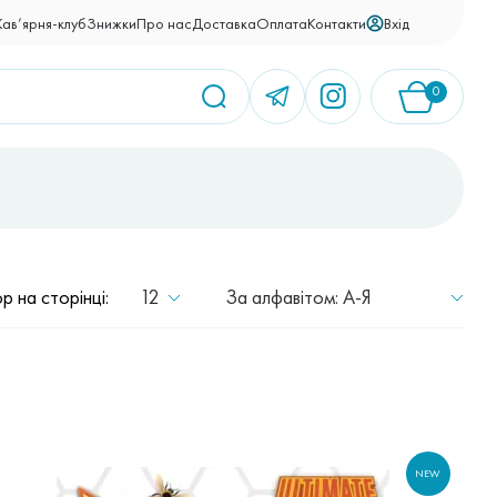
Вхід
Кав’ярня-клуб
Знижки
Про нас
Доставка
Оплата
Контакти
0
У кошику немає товарів.
12
За алфавітом: A-Я
ор на сторінці:
NEW