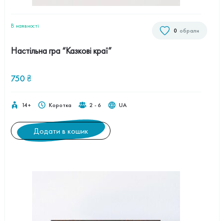
В наявностi
0
обрали
Настільна гра “Казкові краї”
750
₴
14+
Коротка
2 - 6
UA
Додати в кошик