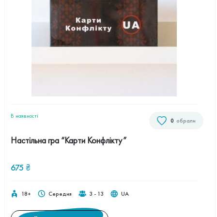
В наявностi
0
обрали
Настільна гра “Карти Конфлікту”
675
₴
18+
Середня
3 - 13
UA