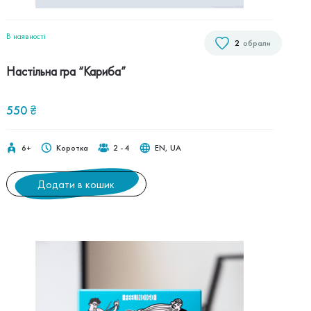
В наявностi
2
обрали
Настільна гра “Кариба”
550
₴
6+
Коротка
2 - 4
EN, UA
Додати в кошик