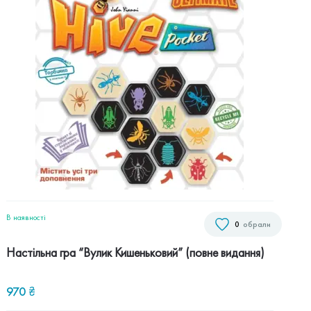
В наявностi
0
обрали
Настільна гра “Вулик Кишеньковий” (повне видання)
970
₴