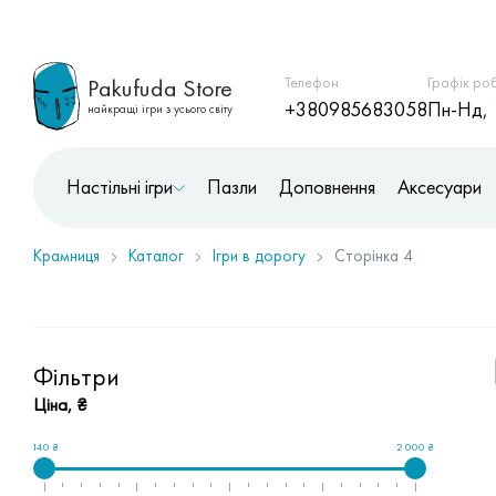
Pakufuda Store
Телефон
Графік ро
+380985683058
Пн-Нд, 
найкращі ігри з усього світу
Настільні ігри
Пазли
Доповнення
Аксесуари
Крамниця
Каталог
Ігри в дорогу
Сторінка 4
Фільтри
Ціна, ₴
140 ₴
2 000 ₴