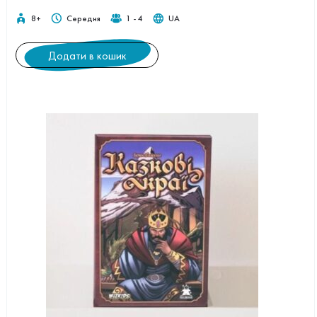
8+
Середня
1 - 4
UA
Додати в кошик