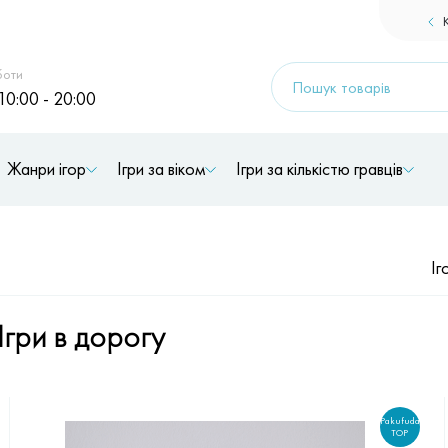
Products
боти
search
10:00 - 20:00
Жанри ігор
Ігри за віком
Ігри за кількістю гравців
Іг
Ігри в дорогу
Pakufuda
TOP