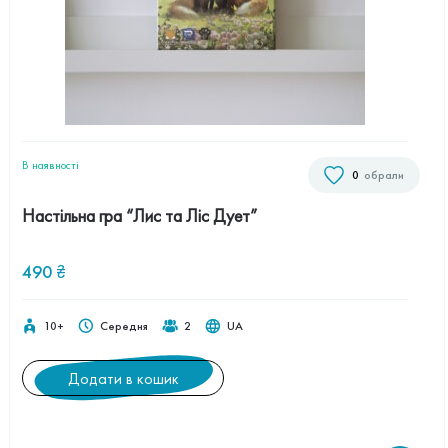
В наявностi
0
обрали
Настільна гра “Лис та Ліс Дует”
490
₴
10+
Середня
2
UA
Додати в кошик