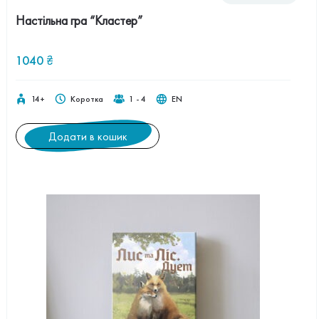
Настільна гра “Кластер”
1040
₴
14+
Коротка
1 - 4
EN
Додати в кошик