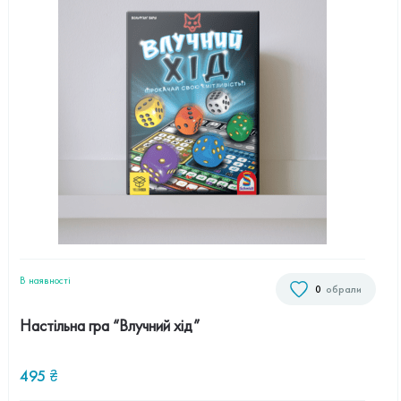
В наявностi
0
обрали
Настільна гра “Влучний хід”
495
₴