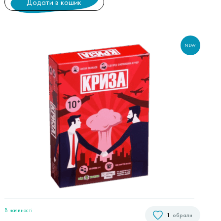
Додати в кошик
NEW
В наявностi
1
обрали