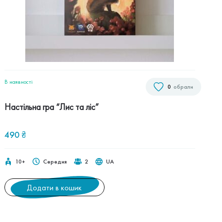
В наявностi
0
обрали
Настільна гра “Лис та ліс”
490
₴
10+
Середня
2
UA
Додати в кошик