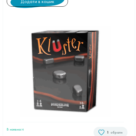
Додати в кошик
В наявностi
1
обрали