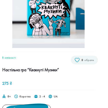
В наявностi
0
обрали
Настільна гра “Квакнуті Музики”
275
₴
8+
Коротка
2 - 4
UA