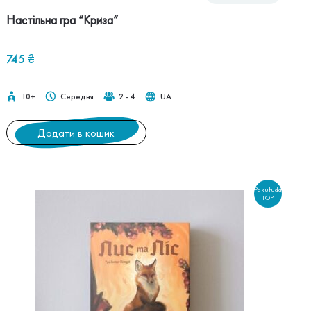
Настільна гра “Криза”
745
₴
10+
Середня
2 - 4
UA
Додати в кошик
Pakufuda
TOP