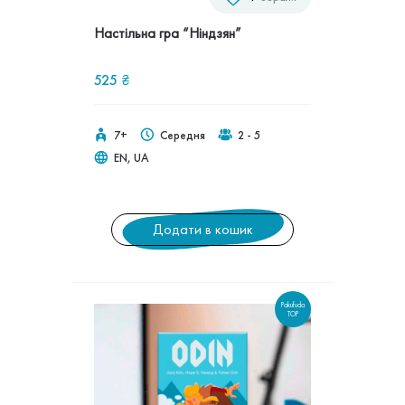
Настільна гра “Ніндзян”
525
₴
7+
Середня
2 - 5
EN, UA
Додати в кошик
Pakufuda
TOP