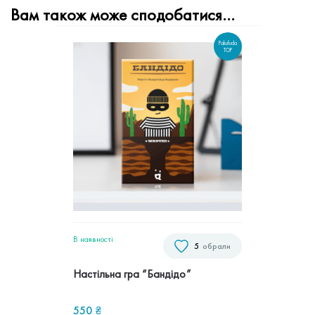
Вам також може сподобатися…
Pakufuda
TOP
В наявностi
5
обрали
Настільна гра “Бандідо”
550
₴