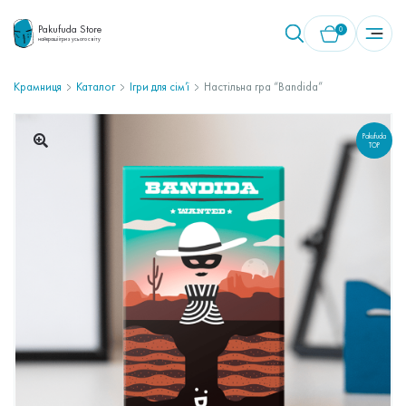
Pakufuda Store
0
найкращі ігри з усього світу
Крамниця
Каталог
Ігри для сім’ї
Настільна гра “Bandida”
У кошику немає товарів.
Pakufuda
TOP
🔍