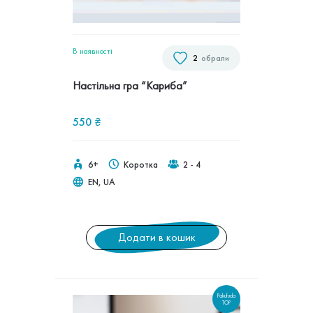
В наявностi
2
обрали
Настільна гра “Кариба”
550
₴
6+
Коротка
2 - 4
EN, UA
Додати в кошик
Pakufuda
TOP