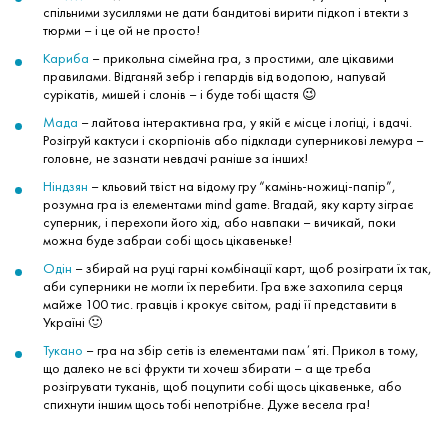
спільними зусиллями не дати бандитові вирити підкоп і втекти з
тюрми – і це ой не просто!
Кариба
– прикольна сімейна гра, з простими, але цікавими
правилами. Відганяй зебр і гепардів від водопою, напувай
сурікатів, мишей і слонів – і буде тобі щастя 😉
Мада
– лайтова інтерактивна гра, у якій є місце і логіці, і вдачі.
Розігруй кактуси і скорпіонів або підклади суперникові лемура –
головне, не зазнати невдачі раніше за інших!
Ніндзян
– кльовий твіст на відому гру “камінь-ножиці-папір”,
розумна гра із елементами mind game. Вгадай, яку карту зіграє
суперник, і перехопи його хід, або навпаки – вичикай, поки
можна буде забраи собі щось цікавеньке!
Одін
– збирай на руці гарні комбінації карт, щоб розіграти їх так,
аби суперники не могли їх перебити. Гра вже захопила серця
майже 100 тис. гравців і крокує світом, раді її представити в
Україні 🙂
Тукано
– гра на збір сетів із елементами памʼяті. Прикол в тому,
що далеко не всі фрукти ти хочеш збирати – а ще треба
розігрувати туканів, щоб поцупити собі щось цікавеньке, або
спихнути іншим щось тобі непотрібне. Дуже весела гра!