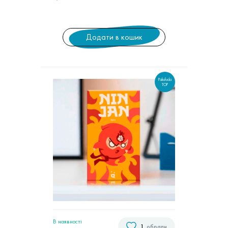
Додати в кошик
Pakufuda
TOP
В наявностi
1
обрали