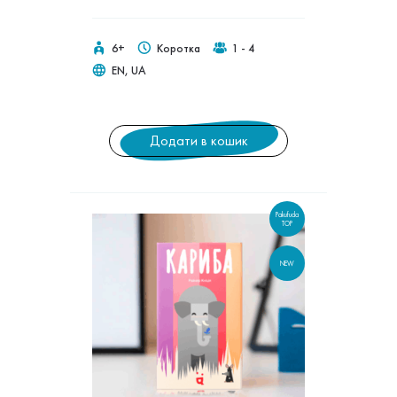
6+
Коротка
1 - 4
EN, UA
Додати в кошик
Pakufuda
TOP
NEW