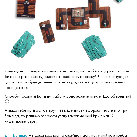
Коли під час повітряної тривоги не знаєш, що робити в укритті, то чом
би не пограти в легку, жваву та захопливу настілку? В інших ситуаціях
ця гра також буде доречна: на пікніку, дружній зустрічі чи сімейних
посиденьках.
Спробуй схопити Бандіду… або ж допоможи їй втекти. Що обереш ти?
🙂
А якщо тебе приваблює зручний кишеньковий формат настільної гри
Бандіда, то радимо звернути увагу також на інші ігри в нашій
кишеньковій серії:
Бандідо
– відома компактна сімейна настілка, у якій вам треба