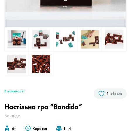
В наявностi
1
обрали
Настільна гра “Bandida”
Бандіда
6+
Коротка
1 - 4