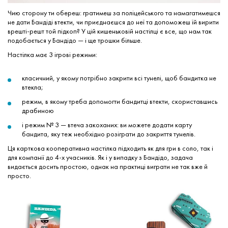
Чию сторону ти обереш: гратимеш за поліцейського та намагатимешся
не дати Бандіді втекти, чи приєднаєшся до неї та допоможеш їй вирити
врешті-решт той підкоп? У цій кишеньковій настілці є все, що нам так
подобається у Бандідо — і ще трошки більше.
Настілка має 3 ігрові режими:
класичний, у якому потрібно закрити всі тунелі, щоб бандитка не
втекла;
режим, в якому треба допомогти бандитці втекти, скориставшись
драбиною
і режим № 3 — втеча закоханих: ви можете додати карту
бандита, яку теж необхідно розіграти до закриття тунелів.
Ця карткова кооперативна настілка підходить як для гри в соло, так і
для компанії до 4-х учасників. Як і у випадку з Бандідо, задача
видається досить простою, однак на практиці виграти не так вже й
просто.