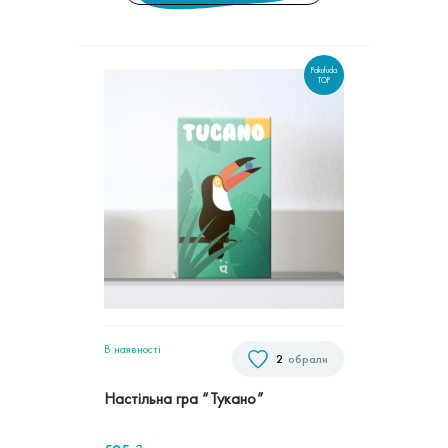
Pakufuda
TOP
В наявностi
2
обрали
Настільна гра “Тукано”