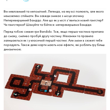
Він невловимий та непомітний. Легенда, на яку всі полюють, але якого
неможливо спіймати. Він завжди зникає з місця злочину.
Неперевершений
Бандідо
. Але що як у місті з’явиться новий гангстер?
Чи гангстерка? Шануйте та бійтеся: неперевершена Бандіда.
Перед тобою сиквел гри Bandido. Тож, якщо перша частина припала
до смаку, сміливо пробуй другу частину. Механіки та правила
залишаються як і у класичній першій частині. Але зміни в сюжеті тебе
порадують. Також деякі карти мають нові ефекти, які роблять гру більш
динамічною.