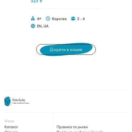
525
₴
6+
Коротка
2 - 4
EN, UA
Додати в кошик
Pakufuda
Coffee and Board Games
Меню
Каталог
Правила та умови
Оплата
Політика конфіденційності