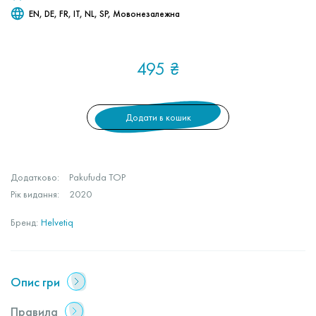
EN, DE, FR, IT, NL, SP, Мовонезалежна
495
₴
Додати в кошик
Додатково:
Pakufuda TOP
Рік видання:
2020
Бренд:
Helvetiq
Опис гри
Правила