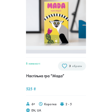
В наявностi
3
обрали
Настільна гра “Мада”
525
₴
6+
Коротка
2 - 5
EN, UA