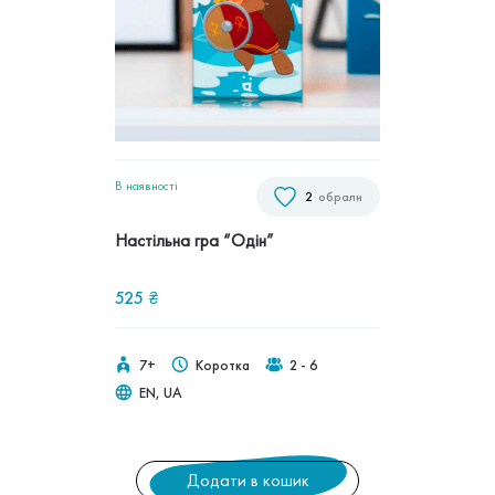
В наявностi
2
обрали
Настільна гра “Одін”
525
₴
7+
Коротка
2 - 6
EN, UA
Додати в кошик