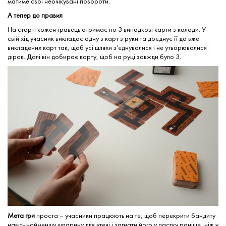
матиме свої неочікувані повороти.
А тепер до правил
На старті кожен гравець отримає по 3 випадкові карти з колоди. У
свій хід учасник викладає одну з карт з руки та доєднує її до вже
викладених карт так, щоб усі шляхи з’єднувалися і не утворювалися
дірок. Далі він добирає карту, щоб на руці завжди було 3.
Мета гри
проста – учасники працюють на те, щоб перекрити бандиту
навіть найменшу шпарину для втечі і загнати його у пастку раніше, ніж у