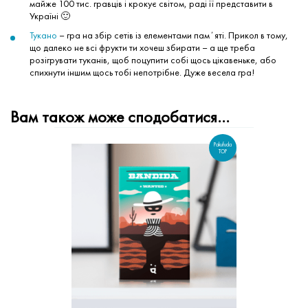
майже 100 тис. гравців і крокує світом, раді її представити в
Україні 🙂
Тукано
– гра на збір сетів із елементами памʼяті. Прикол в тому,
що далеко не всі фрукти ти хочеш збирати – а ще треба
розігрувати туканів, щоб поцупити собі щось цікавеньке, або
спихнути іншим щось тобі непотрібне. Дуже весела гра!
Вам також може сподобатися…
Pakufuda
TOP