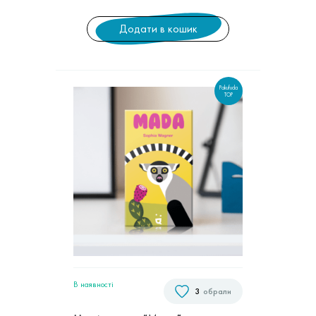
Додати в кошик
Pakufuda
TOP
В наявностi
3
обрали