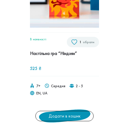
В наявностi
1
обрали
Настільна гра “Ніндзян”
525
₴
7+
Середня
2 - 5
EN, UA
Додати в кошик