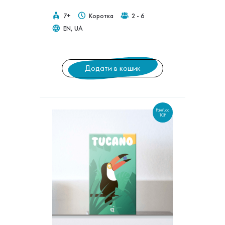
7+
Коротка
2 - 6
EN, UA
Додати в кошик
Pakufuda
TOP