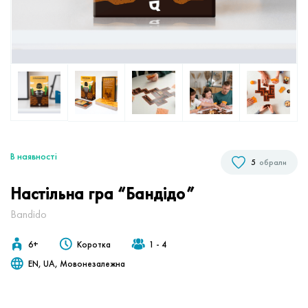
В наявностi
5
обрали
Настільна гра “Бандідо”
Bandido
6+
Коротка
1 - 4
EN, UA, Мовонезалежна