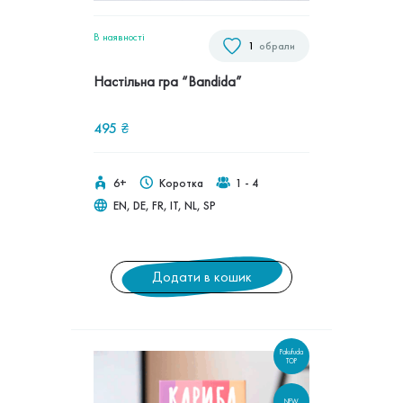
В наявностi
1
обрали
Настільна гра “Bandida”
495
₴
6+
Коротка
1 - 4
EN, DE, FR, IT, NL, SP
Додати в кошик
Pakufuda
TOP
NEW