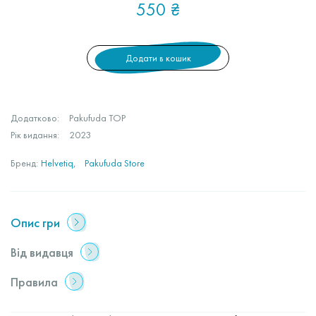
550
₴
Додати в кошик
Додатково:
Pakufuda TOP
Рік видання:
2023
Бренд:
Helvetiq
Pakufuda Store
Опис гри
Від видавця
Правила