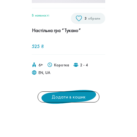
В наявностi
3
обрали
Настільна гра “Тукано”
525
₴
6+
Коротка
2 - 4
EN, UA
Додати в кошик