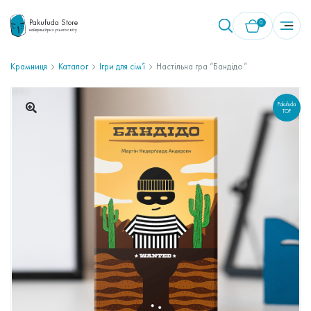
Pakufuda Store
0
найкращі ігри з усього світу
Крамниця
Каталог
Ігри для сім’ї
Настільна гра “Бандідо”
У кошику немає товарів.
Pakufuda
TOP
🔍