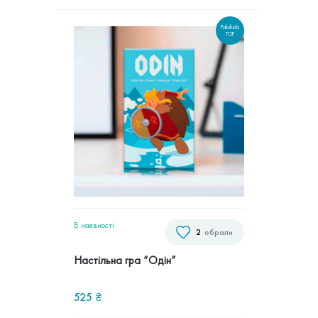
Pakufuda
TOP
В наявностi
2
обрали
Настільна гра “Одін”
525
₴