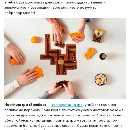
У тебе буде можливість допомогти правосуддю та зупинити
зловмисника – усе завдяки твого кмітливого розуму та
добропорядності.
Настільна гра «Bandido»
—
кооперативна гра
, у якій вся команда
працює на перемогу. Вона круто вписується у вечір настолок разом з
сім’єю чи друзями, адже правила можна пояснити за 5 хвилин. Та не
обманюйтеся: хоч які швидкі правила, гра – зовсім не проста, тож і
перемогти бандита буде досить складно. І будьте певні: кожна партія