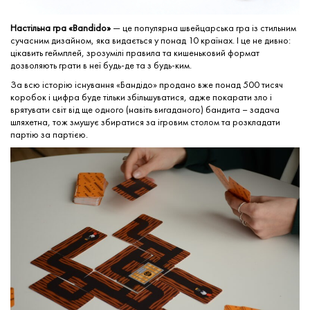
Настільна гра «Bandido»
— це популярна швейцарська гра із стильним
сучасним дизайном, яка видається у понад 10 країнах. І це не дивно:
цікавить геймплей, зрозумілі правила та кишеньковий формат
дозволяють грати в неї будь-де та з будь-ким.
За всю історію існування «Бандідо» продано вже понад 500 тисяч
коробок і цифра буде тільки збільшуватися, адже покарати зло і
врятувати світ від ще одного (навіть вигаданого) бандита – задача
шляхетна, тож змушує збиратися за ігровим столом та розкладати
партію за партією.