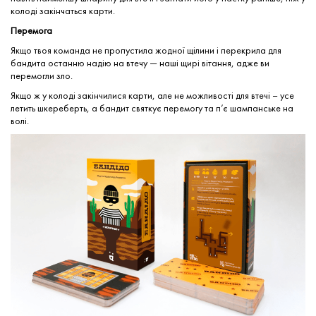
колоді закінчаться карти.
Перемога
Якщо твоя команда не пропустила жодної щілини і перекрила для
бандита останню надію на втечу — наші щирі вітання, адже ви
перемогли зло.
Якщо ж у колоді закінчилися карти, але не можливості для втечі – усе
летить шкереберть, а бандит святкує перемогу та п’є шампанське на
волі.