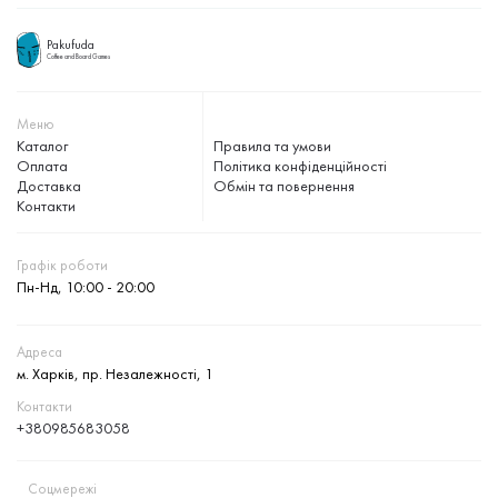
Pakufuda
Coffee and Board Games
Меню
Каталог
Правила та умови
Оплата
Політика конфіденційності
Доставка
Обмін та повернення
Контакти
Графік роботи
Пн-Нд, 10:00 - 20:00
Адреса
м. Харків, пр. Незалежності, 1
Контакти
+380985683058
Соцмережі