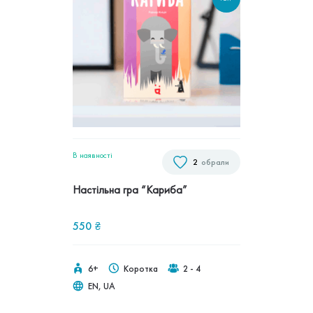
В наявностi
2
обрали
Настільна гра “Кариба”
550
₴
6+
Коротка
2 - 4
EN, UA