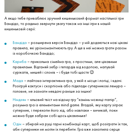
А якщо тебе приваблює зручний кишеньковий формат настільної гри
Бандідо, то радимо звернути увагу також на інші ігри в нашій
кишеньковій серії:
Бандіда
– розширена версія Бандідо – у ній додаються нові цікаві
правила, які урізноманітнюють гру. А ще в неї можна грати разом
із коробочкою Бандідо;
Кариба
– прикольна сімейна гра, з простими, але цікавими
правилами. Відганяй зебр і гепардів від водопою, напувай
сурікатів, мишей і слонів – і буде тобі щастя 😉
Мада
– лайтова інтерактивна гра, у якій є місце і логіці, і вдачі.
Розігруй кактуси і скорпіонів або підклади суперникові лемура –
головне, не зазнати невдачі раніше за інших!
Ніндзян
– кльовий твіст на відому гру “камінь-ножиці-папір”,
розумна гра із елементами mind game. Вгадай, яку карту зіграє
суперник, і перехопи його хід, або навпаки – вичикай, поки
можна буде забраи собі щось цікавеньке!
Одін
– збирай на руці гарні комбінації карт, щоб розіграти їх так,
аби суперники не могли їх перебити. Гра вже захопила серця