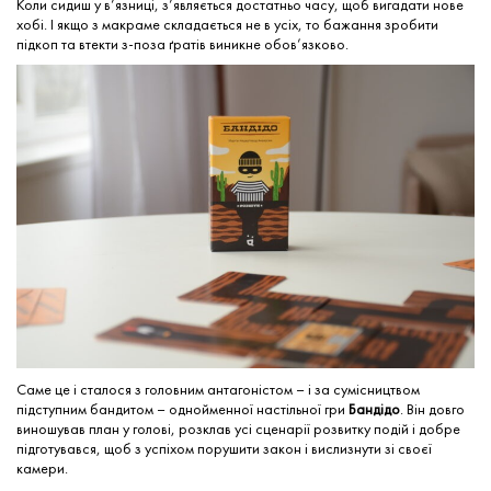
Коли сидиш у в’язниці, з’являється достатньо часу, щоб вигадати нове
хобі. І якщо з макраме складається не в усіх, то бажання зробити
підкоп та втекти з-поза ґратів виникне обов’язково.
Саме це і сталося з головним антагоністом – і за сумісництвом
підступним бандитом – однойменної настільної гри
Бандідо
. Він довго
виношував план у голові, розклав усі сценарії розвитку подій і добре
підготувався, щоб з успіхом порушити закон і вислизнути зі своєї
камери.