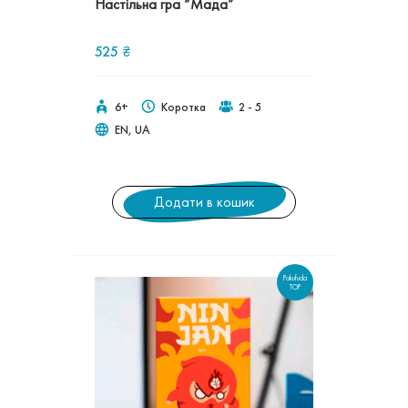
Настільна гра “Мада”
525
₴
6+
Коротка
2 - 5
EN, UA
Додати в кошик
Pakufuda
TOP