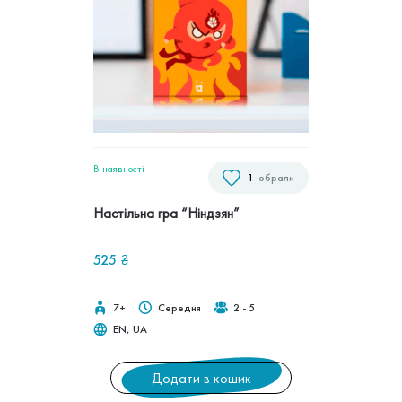
В наявностi
1
обрали
Настільна гра “Ніндзян”
525
₴
7+
Середня
2 - 5
EN, UA
Додати в кошик