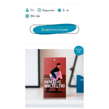
7+
Коротка
2 - 6
EN, UA
Додати в кошик
Pakufuda
TOP