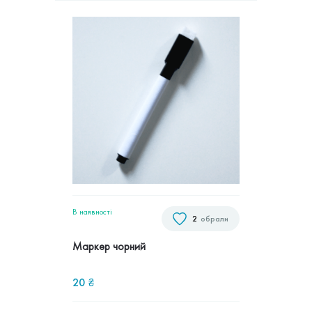
В наявностi
2
обрали
Маркер чорний
20
₴