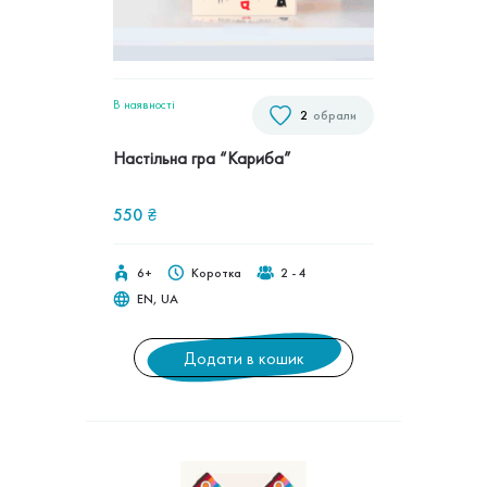
В наявностi
2
обрали
Настільна гра “Кариба”
550
₴
6+
Коротка
2 - 4
EN, UA
Додати в кошик