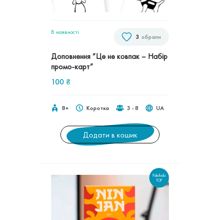
В наявностi
3
обрали
Доповнення “Це не ковпак – Набір
промо-карт”
100
₴
8+
Коротка
3 - 8
UA
Додати в кошик
Pakufuda
TOP