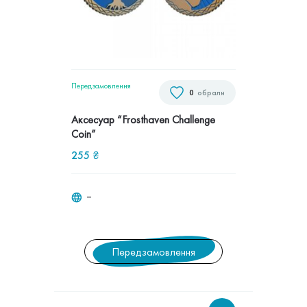
Передзамовлення
0
обрали
Аксесуар “Frosthaven Challenge
Coin”
255
₴
‒
Передзамовлення