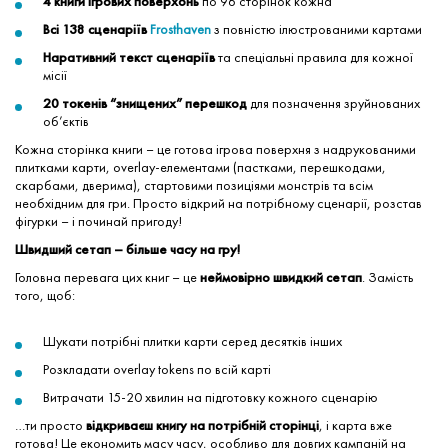
4 книги ігрових поверхонь
по 96 сторінок кожна
Всі 138 сценаріїв
Frosthaven
з повністю ілюстрованими картами
Наративний текст сценаріїв
та спеціальні правила для кожної
місії
20 токенів “знищених” перешкод
для позначення зруйнованих
об’єктів
Кожна сторінка книги – це готова ігрова поверхня з надрукованими
плитками карти, overlay-елементами (пастками, перешкодами,
скарбами, дверима), стартовими позиціями монстрів та всім
необхідним для гри. Просто відкрий на потрібному сценарії, розстав
фігурки – і починай пригоду!
Швидший сетап – більше часу на гру!
Головна перевага цих книг – це
неймовірно швидкий сетап
. Замість
того, щоб:
Шукати потрібні плитки карти серед десятків інших
Розкладати overlay tokens по всій карті
Витрачати 15-20 хвилин на підготовку кожного сценарію
…ти просто
відкриваєш книгу на потрібній сторінці
, і карта вже
готова! Це економить масу часу, особливо для довгих кампаній на