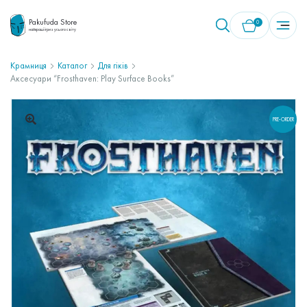
Pakufuda Store
0
найкращі ігри з усього світу
Крамниця
Каталог
Для гіків
Аксесуари “Frosthaven: Play Surface Books”
У кошику немає товарів.
PRE-ORDER
🔍