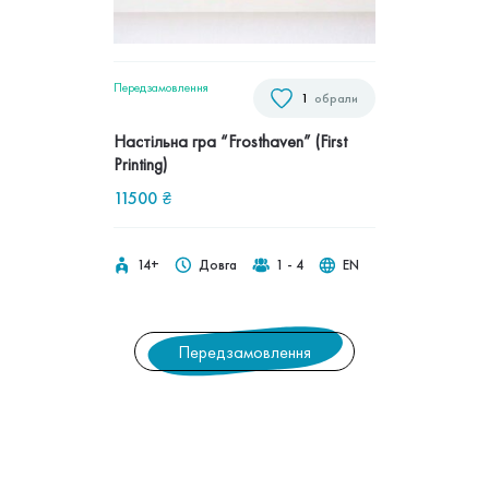
Передзамовлення
1
обрали
Настільна гра “Frosthaven” (First
Printing)
11500
₴
14+
Довга
1 - 4
EN
Передзамовлення