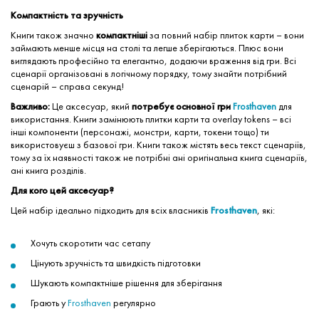
Компактність та зручність
Книги також значно
компактніші
за повний набір плиток карти – вони
займають менше місця на столі та легше зберігаються. Плюс вони
виглядають професійно та елегантно, додаючи враження від гри. Всі
сценарії організовані в логічному порядку, тому знайти потрібний
сценарій – справа секунд!
Важливо:
Це аксесуар, який
потребує основної гри
Frosthaven
для
використання. Книги замінюють плитки карти та overlay tokens – всі
інші компоненти (персонажі, монстри, карти, токени тощо) ти
використовуєш з базової гри. Книги також містять весь текст сценаріїв,
тому за їх наявності також не потрібні ані оригінальна книга сценаріїв,
ані книга розділів.
Для кого цей аксесуар?
Цей набір ідеально підходить для всіх власників
Frosthaven
, які:
Хочуть скоротити час сетапу
Цінують зручність та швидкість підготовки
Шукають компактніше рішення для зберігання
Грають у
Frosthaven
регулярно