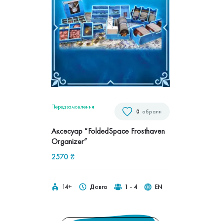
Передзамовлення
0
обрали
Аксесуар “FoldedSpace Frosthaven
Organizer”
2570
₴
14+
Довга
1 - 4
EN