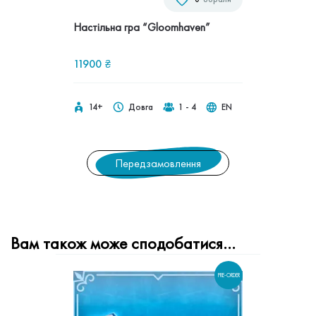
Настільна гра “Gloomhaven”
11900
₴
14+
Довга
1 - 4
EN
Передзамовлення
Вам також може сподобатися…
PRE-ORDER