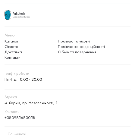
Pakufuda
Coffee and Board Games
Меню
Каталог
Правила та умови
Оплата
Політика конфіденційності
Доставка
Обмін та повернення
Контакти
Графік роботи
Пн-Нд, 10:00 - 20:00
Адреса
м. Харків, пр. Незалежності, 1
Контакти
+380985683058
Соцмережі