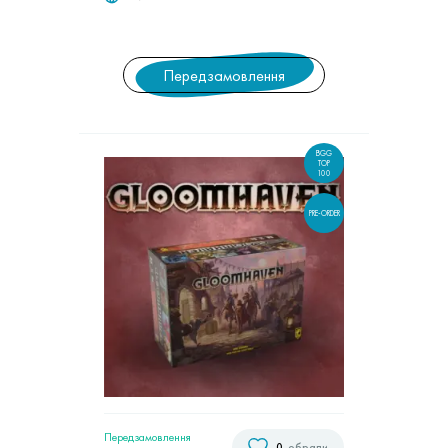
Передзамовлення
BGG
TOP
100
PRE-ORDER
Передзамовлення
0
обрали