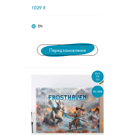
1029
₴
EN
Передзамовлення
BGG
TOP
100
PRE-ORDER