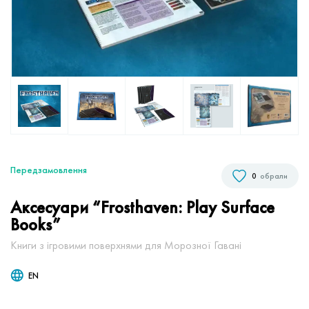
Передзамовлення
0
обрали
Аксесуари “Frosthaven: Play Surface
Books”
Книги з ігровими поверхнями для Морозної Гавані
EN