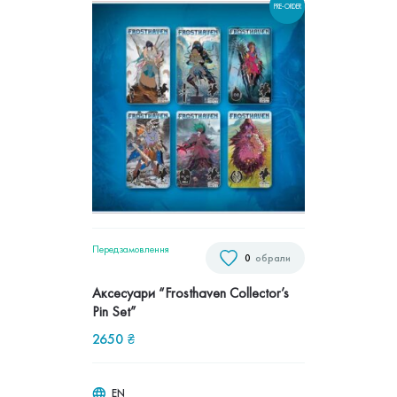
PRE-ORDER
Передзамовлення
0
обрали
Аксесуари “Frosthaven Collector’s
Pin Set”
2650
₴
EN