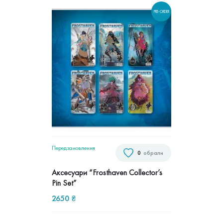
PRE-ORDER
Передзамовлення
0
обрали
Аксесуари “Frosthaven Collector’s
Pin Set”
2650
₴