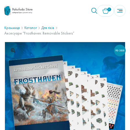
Pakufuda Store
0
найкращі ігри з усього світу
Крамниця
Каталог
Для гіків
Аксесуари “Frosthaven: Removable Stickers”
У кошику немає товарів.
PRE-ORDER
🔍