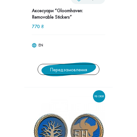
Аксесуари “Gloomhaven:
Removable Stickers”
770
₴
EN
Передзамовлення
PRE-ORDER