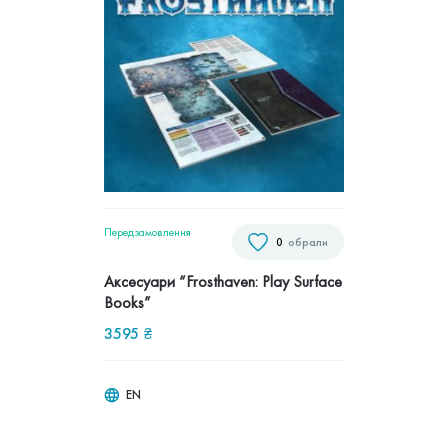
Передзамовлення
0
обрали
Аксесуари “Frosthaven: Play Surface
Books”
3595
₴
EN