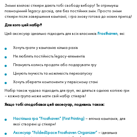
Знімні вінілові стікери дають тобі свободу вибору! Ти отримуєш
повноцінний legacy-досвід, але без постійних змін. Просто зніми
стікери після завершення кампанії, і гра знову готова до нових пригод!
Для кого цей набір?
Цей аксесуар ідеально підходить для всіх власників
Frosthaven
, які:
Хочуть грати у кампанію кілька разів
Не люблять постійність legacy-елементів
Планують колись продати або подарувати гру
Цінують гнучкість та можливість перезапуску
Хочуть зберегти компоненти у первісному стані
Набір також чудово підходить для груп, які діляться однією копією гри
– кожна група може мати свій набір стікерів!
Якщо тобі сподобався цей аксесуар, подивись також:
Настільна гра “Frosthaven” (First Printing)
– епічна кампанія, для
якої створені ці стікери!
Аксесуар “FoldedSpace Frosthaven Organizer”
– ідеальна