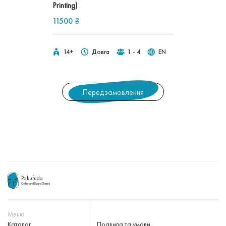
Printing)
11500
₴
14+
Довга
1 - 4
EN
Передзамовлення
Pakufuda
Coffee and Board Games
Меню
Каталог
Правила та умови