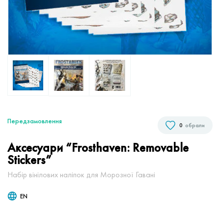
Передзамовлення
0
обрали
Аксесуари “Frosthaven: Removable
Stickers”
Набір вінілових наліпок для Морозної Гавані
EN