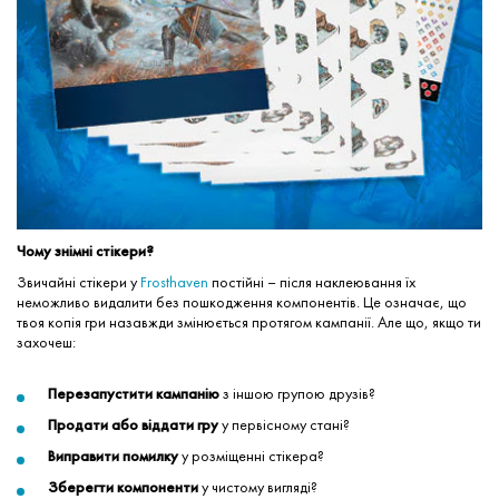
Чому знімні стікери?
Звичайні стікери у
Frosthaven
постійні – після наклеювання їх
неможливо видалити без пошкодження компонентів. Це означає, що
твоя копія гри назавжди змінюється протягом кампанії. Але що, якщо ти
захочеш:
Перезапустити кампанію
з іншою групою друзів?
Продати або віддати гру
у первісному стані?
Виправити помилку
у розміщенні стікера?
Зберегти компоненти
у чистому вигляді?