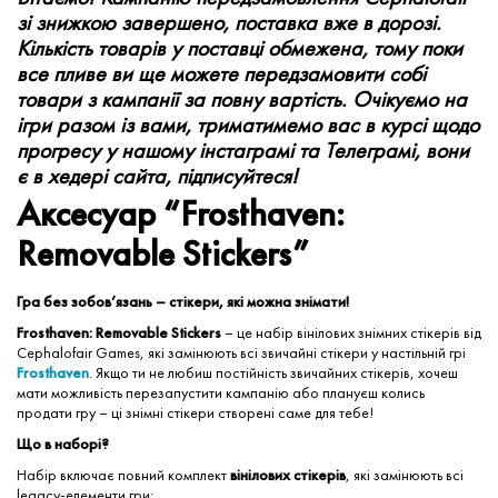
зі знижкою завершено, поставка вже в дорозі.
Кількість товарів у поставці обмежена, тому поки
все пливе ви ще можете передзамовити собі
товари з кампанії за повну вартість. Очікуємо на
ігри разом із вами, триматимемо вас в курсі щодо
прогресу у нашому інстаграмі та Телеграмі, вони
є в хедері сайта, підписуйтеся!
Аксесуар “Frosthaven:
Removable Stickers”
Гра без зобов’язань – стікери, які можна знімати!
Frosthaven: Removable Stickers
– це набір вінілових знімних стікерів від
Cephalofair Games, які замінюють всі звичайні стікери у настільній грі
Frosthaven
. Якщо ти не любиш постійність звичайних стікерів, хочеш
мати можливість перезапустити кампанію або плануєш колись
продати гру – ці знімні стікери створені саме для тебе!
Що в наборі?
Набір включає повний комплект
вінілових стікерів
, які замінюють всі
legacy-елементи гри: