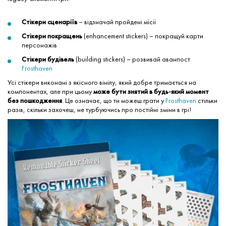
Стікери сценаріїв
– відзначай пройдені місії
Стікери покращень
(enhancement stickers) – покращуй карти
персонажів
Стікери будівель
(building stickers) – розвивай аванпост
Frosthaven
Усі стікери виконані з якісного вінілу, який добре тримається на
компонентах, але при цьому
може бути знятий в будь-який момент
без пошкодження
. Це означає, що ти можеш грати у
Frosthaven
стільки
разів, скільки захочеш, не турбуючись про постійні зміни в грі!