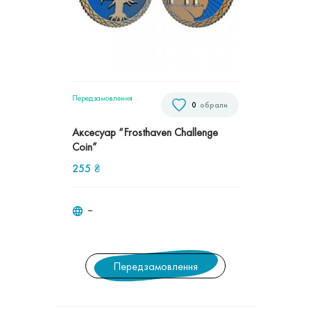
Передзамовлення
0
обрали
Аксесуар “Frosthaven Challenge
Coin”
255
₴
‒
Передзамовлення