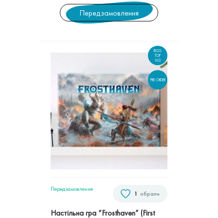
Передзамовлення
BGG
TOP
100
PRE-ORDER
Передзамовлення
1
обрали
Настільна гра “Frosthaven” (First