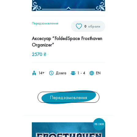
Передзамовлення
0
обрали
Аксесуар “FoldedSpace Frosthaven
Organizer”
2570
₴
14+
Довга
1 - 4
EN
Передзамовлення
PRE-ORDER