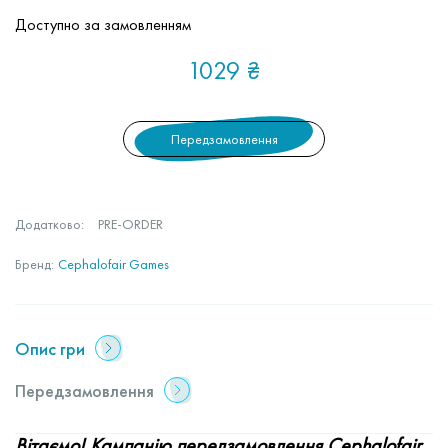
Доступно за замовленням
1029
₴
Передзамовлення
Додатково:
PRE-ORDER
Бренд:
Cephalofair Games
Опис гри
Передзамовлення
Вітаємо! Кампанію передзамовлення Cephalofair