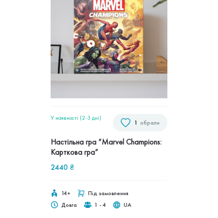
У наявності (2-3 дні)
1
обрали
Настільна гра “Marvel Champions:
Карткова гра”
2440
₴
14+
Під замовлення
Довга
1 - 4
UA