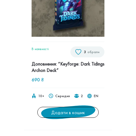
В наявностi
3
обрали
Доповнення: “KeyForge: Dark Tidings
Archon Deck”
690
₴
10+
Середня
2
EN
Додати в кошик