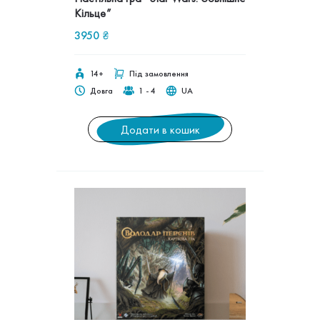
Кільце”
3950
₴
14+
Під замовлення
Довга
1 - 4
UA
Додати в кошик