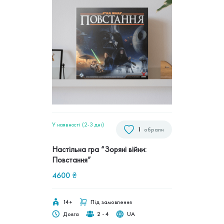
У наявності (2-3 дні)
1
обрали
Настільна гра “Зоряні війни:
Повстання”
4600
₴
14+
Під замовлення
Довга
2 - 4
UA