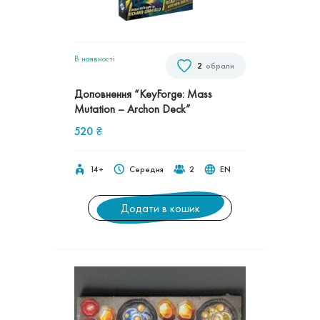
В наявностi
2
обрали
Доповнення “KeyForge: Mass
Mutation – Archon Deck”
520
₴
14+
Середня
2
EN
Додати в кошик