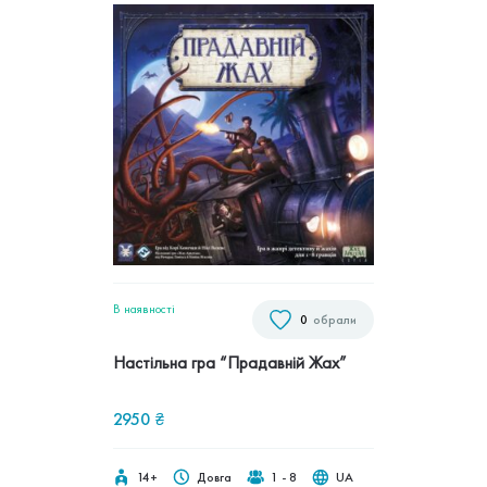
В наявностi
0
обрали
Настільна гра “Прадавній Жах”
2950
₴
14+
Довга
1 - 8
UA