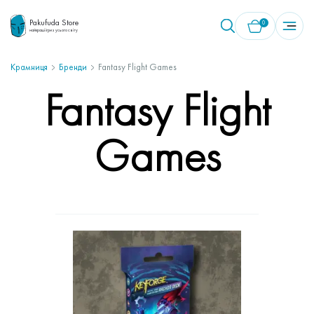
Pakufuda Store
0
найкращі ігри з усього світу
Крамниця
Бренди
Fantasy Flight Games
У кошику немає товарів.
Fantasy Flight
Games