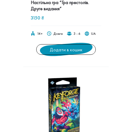
Настільна гра “Гра престолів.
Друге видання”
3150
₴
14+
Довга
3 - 6
UA
Додати в кошик