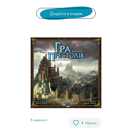
Додати в кошик
В наявностi
1
обрали