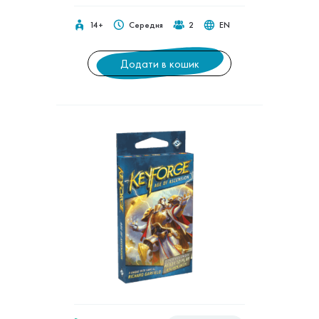
14+
Середня
2
EN
Додати в кошик