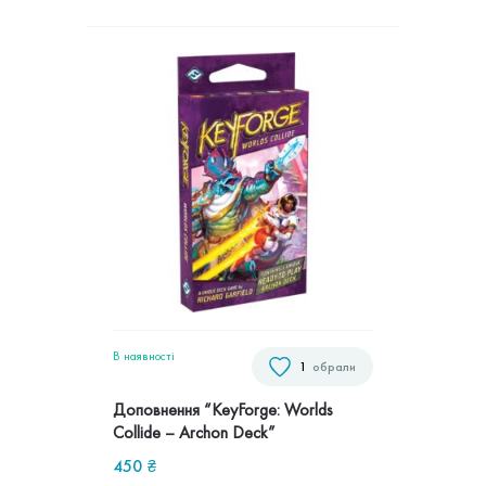
В наявностi
1
обрали
Доповнення “KeyForge: Worlds
Collide – Archon Deck”
450
₴