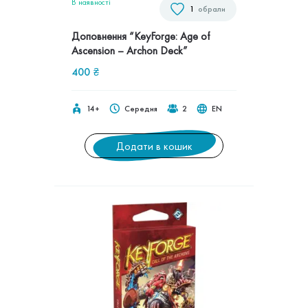
В наявностi
1
обрали
Доповнення “KeyForge: Age of
Ascension – Archon Deck”
400
₴
14+
Середня
2
EN
Додати в кошик