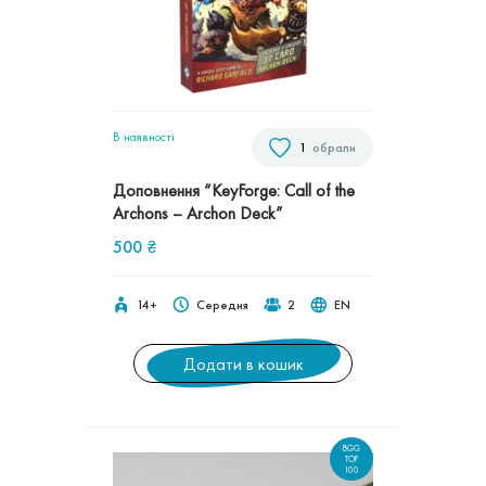
В наявностi
1
обрали
Доповнення “KeyForge: Call of the
Archons – Archon Deck”
500
₴
14+
Середня
2
EN
Додати в кошик
BGG
TOP
100