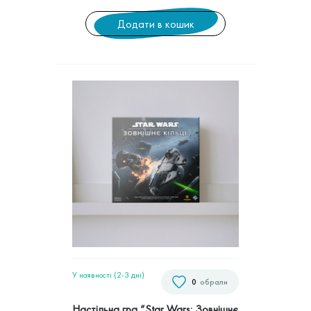
Додати в кошик
У наявності (2-3 дні)
0
обрали
Настільна гра “Star Wars: Зовнішнє