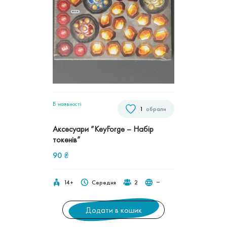
В наявностi
1
обрали
Аксесуари “KeyForge – Набір
токенів”
90
₴
14+
Середня
2
‒
Додати в кошик