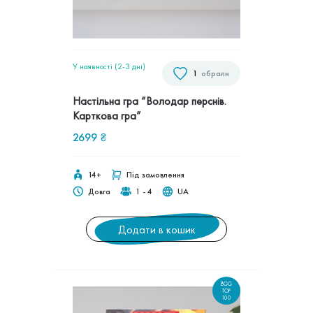
У наявності (2-3 дні)
1
обрали
Настільна гра “Володар перснів.
Карткова гра”
2699
₴
14+
Під замовлення
Довга
1 - 4
UA
Додати в кошик
BGG
TOP
100