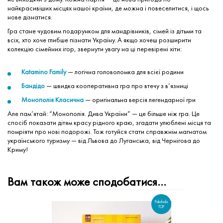
найкрасивіших місцях нашої країни, де можна і повеселитися, і щось
нове дізнатися.
Гра стане чудовим подарунком для мандрівників, сімей із дітьми та
всіх, хто хоче глибше пізнати Україну. А якщо хочеш розширити
колекцію сімейних ігор, звернути увагу на ці перевірені хіти:
Katamino Family
— логічна головоломка для всієї родини
Бандідо
— швидка кооперативна гра про втечу з в’язниці
Монополія Класична
— оригінальна версія легендарної гри
Але пам’ятай: “Монополія. Дива України” — це більше ніж гра. Це
спосіб показати дітям красу рідного краю, згадати улюблені місця та
помріяти про нові подорожі. Тож готуйся стати справжнім магнатом
українського туризму — від Львова до Луганська, від Чернігова до
Криму!
Вам також може сподобатися…
Pakufuda
TOP