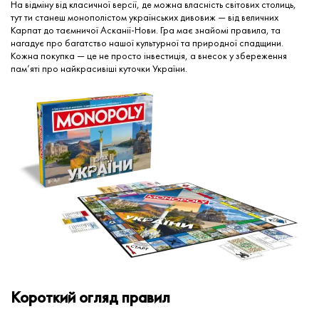
На відміну від класичної версії, де можна власність світових столиць,
тут ти станеш монополістом українських дивовиж — від величних
Карпат до таємничої Асканії-Нови. Гра має знайомі правила, та
нагадує про багатство нашої культурної та природної спадщини.
Кожна покупка — це не просто інвестиція, а внесок у збереження
пам’яті про найкрасивіші куточки України.
Короткий огляд правил