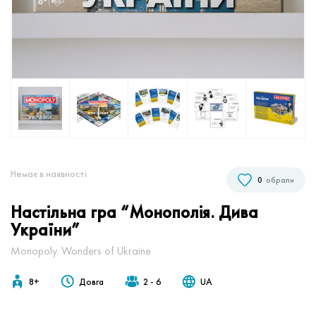
Немає в наявностi
0
обрали
Настільна гра “Монополія. Дива
України”
Monopoly. Wonders of Ukraine
8+
Довга
2 - 6
UA