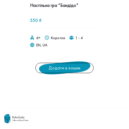
Настільна гра “Бандідо”
550
₴
6+
Коротка
1 - 4
EN, UA
Додати в кошик
Pakufuda
Coffee and Board Games