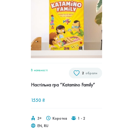
В наявностi
2
обрали
Настільна гра “Katamino Family”
1550
₴
3+
Коротка
1 - 2
EN, RU