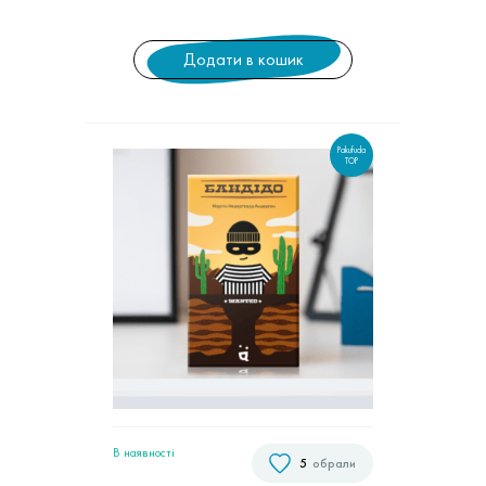
Додати в кошик
Pakufuda
TOP
В наявностi
5
обрали