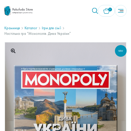
Pakufuda Store
0
найкращі ігри з усього світу
Крамниця
Каталог
Ігри для сім’ї
Настільна гра “Монополія. Дива України”
У кошику немає товарів.
NEW
🔍