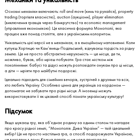
Основні механіки включають: roll and move (кинь та рухайся), property
trading (торгівля власністю), auction (аукціони), player elimination
(виключення гравців через банкрутство) та economic management
(управління економікою). Це класична формула Монополії, яка
працює вже понад століття, але з українським колоритом.
Унікальність цієї версії не в механіках, а в емоційному наповненні. Коли
купуєш Хортицю чи Кам’янець-Подільський, відчуваєш гордість за рідну
землю. Це не просто абстрактна нерухомість — це місця, де ти,
можливо, бував, або мрієш побувати. Гра стає містком між
поколіннями: бабусі та дідусі можуть розповідати онукам про ці місця,
а діти — мріяти про майбутні подорожі.
Ідеально підходить для сімейних вечорів, зустрічей з друзями та всіх,
хто любить Україну. Особливо цінна для українців за кордоном —
допомагає не забувати про рідні місця. А іноземці можуть
використовувати її як цікавий спосіб пізнати українську культуру!
Підсумок
Якщо шукаєш гру, яка об’єднає родину за одним столом та нагадає
про красу рідної землі, “Монополія. Дива України” — твій ідеальний
вибір! Це не просто настільна гра, а спосіб подорожувати Україною,
не виходячи з дому. Кожна партія — це нова пригода по