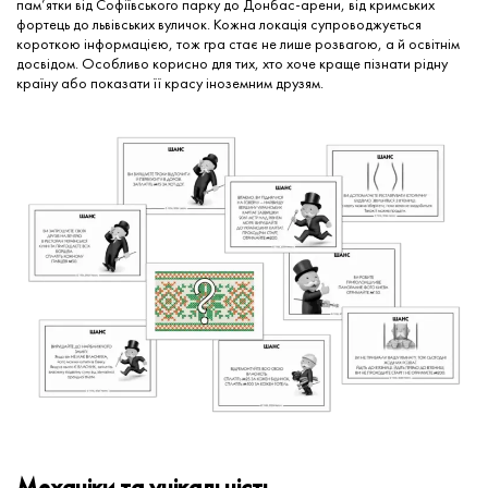
пам’ятки від Софіївського парку до Донбас-арени, від кримських
фортець до львівських вуличок. Кожна локація супроводжується
короткою інформацією, тож гра стає не лише розвагою, а й освітнім
досвідом. Особливо корисно для тих, хто хоче краще пізнати рідну
країну або показати її красу іноземним друзям.
Механіки та унікальність