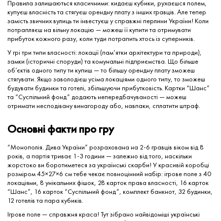
Правила залишаються класичними: кидаєш кубики, рухаєшся полем,
купуєш власність та стягуєш орендну плату з інших гравців. Але тепер
замість звичних вулиць ти інвестуєш у справжні перлини України! Коли
потрапляєш на вільну локацію — можеш її купити та отримувати
прибуток кожного разу, коли туди потрапить хтось із суперників.
У грі три типи власності: локації (пам’ятки архітектури та природи),
замки (історичні споруди) та комунальні підприємства. Що більше
об’єктів одного типу ти купиш — то більшу орендну плату зможеш
стягувати. Якщо заволодієш усіма локаціями одного типу, то зможеш
будувати будинки та готелі, збільшуючи прибутковість. Картки “Шанс”
та “Суспільний фонд” додають непередбачуваності — можеш
отримати несподівану винагороду або, навпаки, сплатити штраф.
Основні факти про гру
“Монополія. Дива України” розрахована на 2-6 гравців віком від 8
років, а партія триває 1-3 години — залежно від того, наскільки
жорстоко ви боротиметеся за українські скарби! У красивій коробці
розміром 45×27×6 см тебе чекає повноцінний набір: ігрове поле з 40
локаціями, 8 унікальних фішок, 28 карток права власності, 16 карток
“Шанс”, 16 карток “Суспільний фонд”, комплект банкнот, 32 будинки,
12 готелів та пара кубиків.
Ігрове поле — справжня краса! Тут зібрано найвідоміші українські