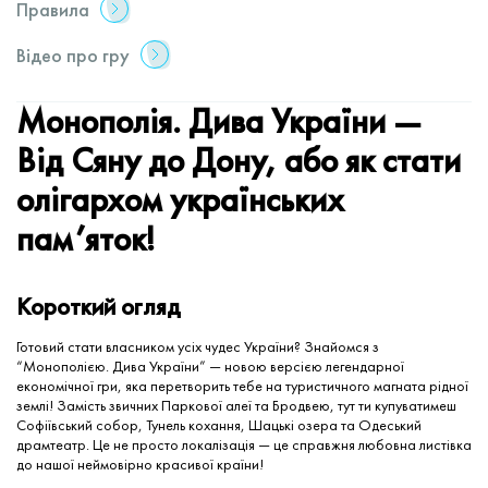
Правила
Відео про гру
Монополія. Дива України —
Від Сяну до Дону, або як стати
олігархом українських
пам’яток!
Короткий огляд
Готовий стати власником усіх чудес України? Знайомся з
“Монополією. Дива України” — новою версією легендарної
економічної гри, яка перетворить тебе на туристичного магната рідної
землі! Замість звичних Паркової алеї та Бродвею, тут ти купуватимеш
Софіївський собор, Тунель кохання, Шацькі озера та Одеський
драмтеатр. Це не просто локалізація — це справжня любовна листівка
до нашої неймовірно красивої країни!